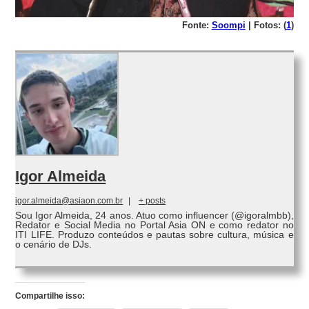
Fonte:
Soompi
| Fotos: (
1
)
Igor Almeida
igor.almeida@asiaon.com.br
|
+ posts
Sou Igor Almeida, 24 anos. Atuo como influencer (@igoralmbb),
Redator e Social Media no Portal Asia ON e como redator no
ITI LIFE. Produzo conteúdos e pautas sobre cultura, música e
o cenário de DJs.
Compartilhe isso: