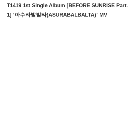
T1419 1st Single Album [BEFORE SUNRISE Part.
1] ‘아수라발발타(ASURABALBALTA)’ MV