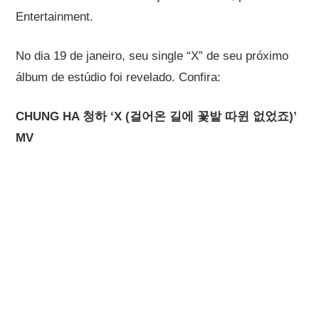
Entertainment.
No dia 19 de janeiro, seu single “X” de seu próximo
álbum de estúdio foi revelado. Confira:
CHUNG HA 청하 ‘X (걸어온 길에 꽃밭 따윈 없었죠)’
MV