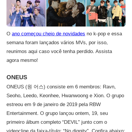
O
ano começou cheio de novidades
no k-pop e essa
semana foram lançados vários MVs, por isso,
reunimos aqui caso você tenha perdido. Assista
agora mesmo!
ONEUS
ONEUS (원 어스) consiste em 6 membros: Ravn,
Seoho, Leedo, Keonhee, Hwanwoong e Xion. O grupo
estreou em 9 de janeiro de 2019 pela RBW
Entertainment. O grupo lançou ontem, 19, seu
primeiro álbum completo “DEVIL” junto com o
videoclipe da faixa-título: “No diggity”. Confira abaixo: