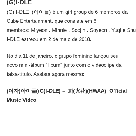
(G)I-DLE
(G) I-DLE (아이들) é um girl group de 6 membros da
Cube Entertainment, que consiste em 6
membros: Miyeon , Minnie , Soojin , Soyeon , Yuqi e Shu
I-DLE estreou em 2 de maio de 2018.
No dia 11 de janeiro, o grupo feminino lançou seu
novo mini-álbum “I burn” junto com o videoclipe da
faixa-título. Assista agora mesmo:
(여자)아이들((G)I-DLE) – ‘화(火花)(HWAA)’ Official
Music Video