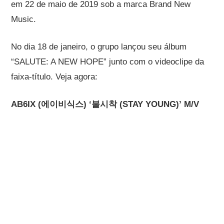
em 22 de maio de 2019 sob a marca Brand New
Music.
No dia 18 de janeiro, o grupo lançou seu álbum
“SALUTE: A NEW HOPE” junto com o videoclipe da
faixa-título. Veja agora:
AB6IX (에이비식스) ‘불시착 (STAY YOUNG)’ M/V