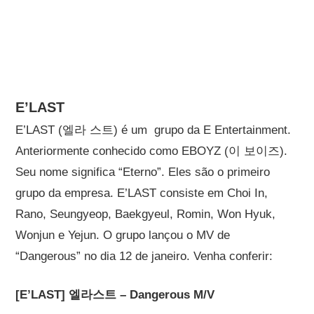
E’LAST
E’LAST (엘라 스트) é um grupo da E Entertainment.
Anteriormente conhecido como EBOYZ (이 보이즈).
Seu nome significa “Eterno”. Eles são o primeiro
grupo da empresa. E’LAST consiste em Choi In,
Rano, Seungyeop, Baekgyeul, Romin, Won Hyuk,
Wonjun e Yejun. O grupo lançou o MV de
“Dangerous” no dia 12 de janeiro. Venha conferir:
[E’LAST] 엘라스트 – Dangerous M/V