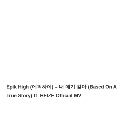
Epik High (에픽하이) – 내 얘기 같아 (Based On A
True Story) ft. HEIZE Official MV