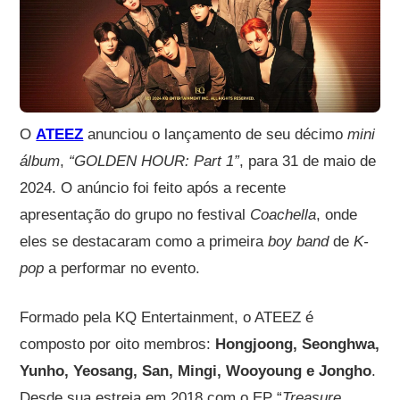
O
ATEEZ
anunciou o lançamento de seu décimo
mini
álbum
,
“GOLDEN HOUR: Part 1”
, para 31 de maio de
2024. O anúncio foi feito após a recente
apresentação do grupo no festival
Coachella
, onde
eles se destacaram como a primeira
boy band
de
K-
pop
a performar no evento.
Formado pela KQ Entertainment, o ATEEZ é
composto por oito membros:
Hongjoong, Seonghwa,
Yunho, Yeosang, San, Mingi, Wooyoung e Jongho
.
Desde sua estreia em 2018 com o EP “
Treasure