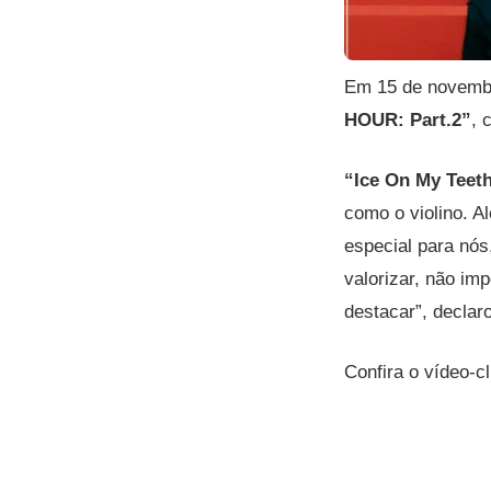
Em 15 de novemb
HOUR: Part.2”
, 
“Ice On My Teet
como o violino. A
especial para nós
valorizar, não i
destacar”, declaro
Confira o vídeo-c