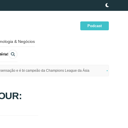
Podcast
nologia & Negócios
éria!
ime sensação e é bi campeão da Champions League da Ásia
Polícia da
HOUR: