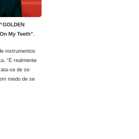
“GOLDEN
 On My Teeth”
.
de instrumentos
xa. “É realmente
rata-se de se
 tem medo de se