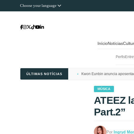
Choose your language
Início
Notícias
Cultu
Perfis
Entre
Kwon Eunbin anuncia aposentado
ÚLTIMAS NOTÍCIAS
MÚSICA
ATEEZ l
Part.2”
Por
Ingryd Mon