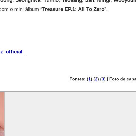
joong
,
Seonghwa
,
Yunho
,
Yeosang
,
San
,
Mingi
,
Wooyou
com o mini álbum “
Treasure EP.1: All To Zero
”.
z_official_
Fontes: (
1
) (
2
) (
3
) | Foto de cap