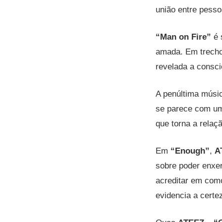
união entre pess
“Man on Fire”
é 
amada. Em trecho
revelada a consci
A penúltima músic
se parece com um
que torna a relaçã
Em
“Enough”
,
A
sobre poder enxer
acreditar em como
evidencia a cert