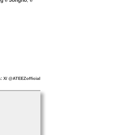
ng
e
Jongho
, e
a: X/ @ATEEZofficial