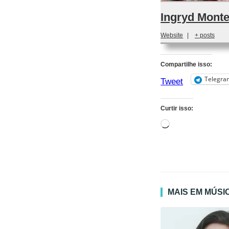
Ingryd Monte
Website
|
+ posts
Compartilhe isso:
Telegra
Tweet
Curtir isso:
Carregando...
MAIS EM MÚSI