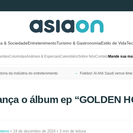
ra & Sociedade
Entretenimento
Turismo & Gastronomia
Estilo de Vida
Tec
vistas
Colunistas
Análises & Especiais
Calendário
Sobre Nós
Contato
Mande sua mat
ria da indústria do entretenimento
Futebol: Al Ahli Saudi vence t
ança o álbum ep “GOLDEN 
teiro
• 19 de dezembro de 2024 • 3 min de leitura