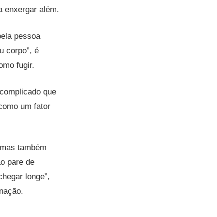
a enxergar além.
pela pessoa
 corpo”, é
omo fugir.
 complicado que
 como um fator
, mas também
ão pare de
chegar longe”,
inação.