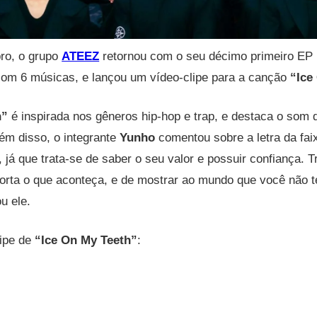
ro, o grupo
ATEEZ
retornou com o seu décimo primeiro EP
com 6 músicas, e lançou um vídeo-clipe para a canção
“Ice
h”
é inspirada nos gêneros hip-hop e trap, e destaca o som 
lém disso, o integrante
Yunho
comentou sobre a letra da fai
, já que trata-se de saber o seu valor e possuir confiança. T
mporta o que aconteça, e de mostrar ao mundo que você não
u ele.
lipe de
“Ice On My Teeth”
: