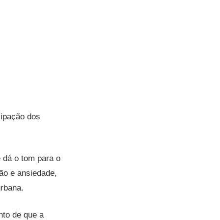
cipação dos
 dá o tom para o
dão e ansiedade,
urbana.
nto de que a