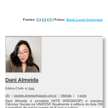
Fontes: (
1
) (
2
) (
3
) | Fotos:
Black Level Instagram
Dani Almeida
Editora-Chefe
at
Asia
ON
|
daniele.almeida@asiaon.com.br
|
Website
|
+ posts
Dani Almeida é jornalista (MTB 0095360/SP) e estudou
Ciências Sociais na UNIFESP. Atualmente é editora do Asia ON
e jornalista de outros portais de K-pop e cultura.