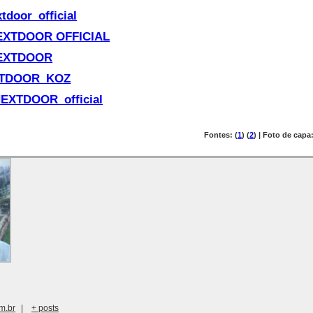
door_official
XTDOOR OFFICIAL
EXTDOOR
TDOOR_KOZ
EXTDOOR_official
Fontes: (
1
) (
2
) | Foto de ca
m.br
|
+ posts