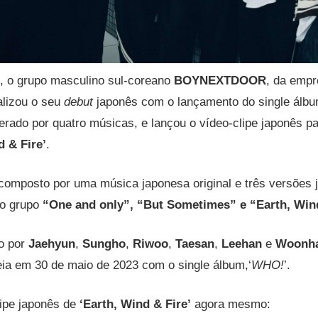
o, o grupo masculino sul-coreano
BOYNEXTDOOR
, da emp
alizou o seu
debut
japonês com o lançamento do single álb
iderado por quatro músicas, e lançou o vídeo-clipe japonês pa
d & Fire’
.
 composto por uma música japonesa original e três versões
do grupo
“One and only”, “But Sometimes” e “Earth, Win
o por
Jaehyun
,
Sungho
,
Riwoo
,
Taesan
,
Leehan
e
Woonh
ia em 30 de maio de 2023 com o single álbum,‘
WHO!
’.
lipe japonês de
‘
Earth, Wind & Fire
’
agora mesmo: