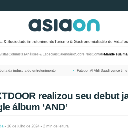
ra & Sociedade
Entretenimento
Turismo & Gastronomia
Estilo de Vida
Tec
vistas
Colunistas
Análises & Especiais
Calendário
Sobre Nós
Contato
Mande sua mat
ria da indústria do entretenimento
Futebol: Al Ahli Saudi vence t
DOOR realizou seu debut j
gle álbum ‘AND’
da
• 16 de julho de 2024 • 2 min de leitura