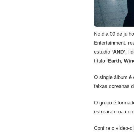
No dia 09 de julh
Entertainment, re
estúdio
‘AND’
, l
título
‘Earth, Win
O single álbum é
faixas coreanas 
O grupo é formad
estrearam na core
Confira o vídeo-c