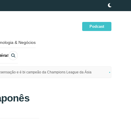
Podcast
nologia & Negócios
éria!
ime sensação e é bi campeão da Champions League da Ásia
Polícia da
aponês