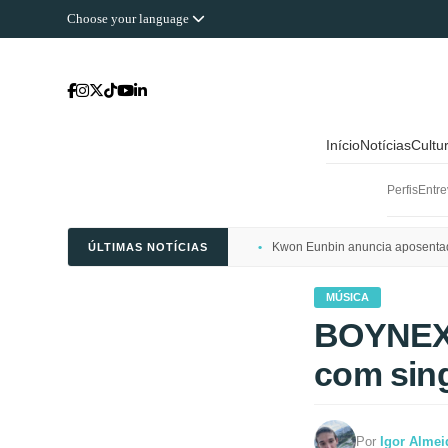
Choose your language
Início
Notícias
Cultu
Perfis
Entre
Kwon Eunbin anuncia aposentado
ÚLTIMAS NOTÍCIAS
MÚSICA
BOYNEXT
com sin
Por
Igor Almei