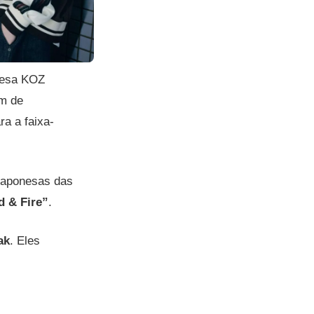
resa KOZ
um de
ra a faixa-
 japonesas das
d & Fire”
.
ak
. Eles