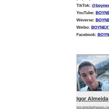
TikTok:
@boynext
YouTube:
BOYNE
Weverse:
BOYN
Weibo:
BOYNEX
Facebook:
BOYN
Igor Almeida
igor.almeida@asiaon.co