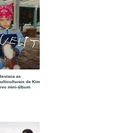
estaca as
ulticulturais de Kim
ovo mini-álbum