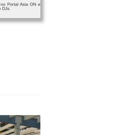
 no Portal Asia ON e
e DJs.