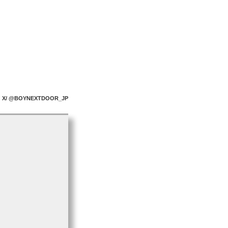
pa: X/ @BOYNEXTDOOR_JP