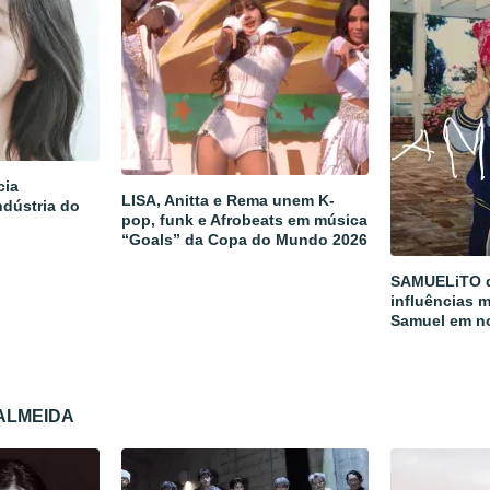
cia
LISA, Anitta e Rema unem K-
ndústria do
pop, funk e Afrobeats em música
“Goals” da Copa do Mundo 2026
SAMUELiTO d
influências m
Samuel em n
 ALMEIDA