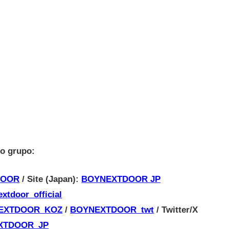
do grupo:
DOOR
/ Site (Japan):
BOYNEXTDOOR JP
xtdoor_official
EXTDOOR_KOZ
/
BOYNEXTDOOR_twt
/ Twitter/X
XTDOOR_JP