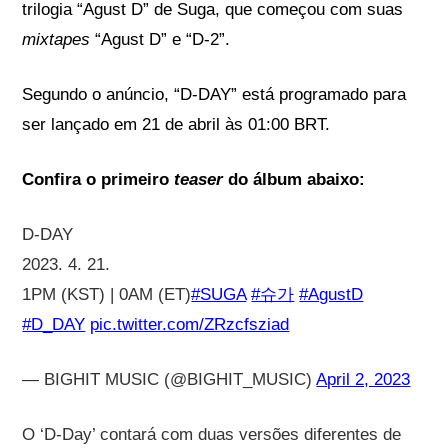
trilogia “Agust D” de Suga, que começou com suas
mixtapes
“Agust D” e “D-2”.
Segundo o anúncio, “D-DAY” está programado para
ser lançado em 21 de abril às 01:00 BRT.
Confira o primeiro
teaser
do álbum abaixo:
D-DAY
2023. 4. 21.
1PM (KST) | 0AM (ET)
#SUGA
#슈가
#AgustD
#D_DAY
pic.twitter.com/ZRzcfsziad
— BIGHIT MUSIC (@BIGHIT_MUSIC)
April 2, 2023
O ‘D-Day’ contará com duas versões diferentes de