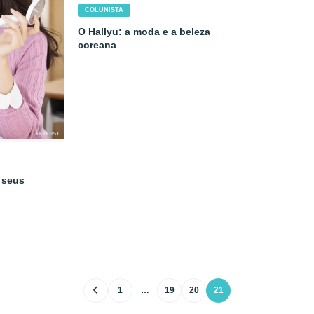
COLUNISTA
O Hallyu: a moda e a beleza
coreana
 seus
1
…
19
20
21