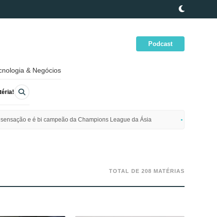
Podcast
cnologia & Negócios
éria!
ime sensação e é bi campeão da Champions League da Ásia
Polícia da
TOTAL DE 208 MATÉRIAS