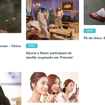
CHINA
Pé de lótus.
onais – China
MODA
Hyuna e Dawn participam de
desfile inspirado em ‘Friends’