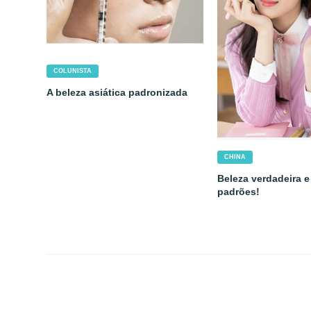
COLUNISTA
A beleza asiática padronizada
CHINA
Beleza verdadeira e
padrões!