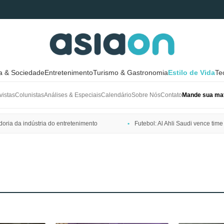
ra & Sociedade
Entretenimento
Turismo & Gastronomia
Estilo de Vida
Te
vistas
Colunistas
Análises & Especiais
Calendário
Sobre Nós
Contato
Mande sua mat
ria da indústria do entretenimento
Futebol: Al Ahli Saudi vence t