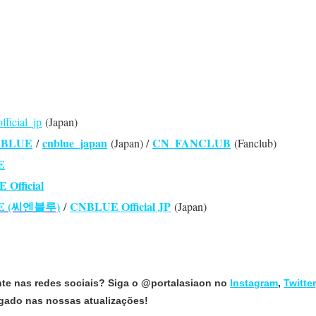
fficial_jp
(Japan)
CNBLUE
cnblue_japan
CN_FANCLUB
/
(Japan) /
(Fanclub)
E
Official
E (씨엔블루)
CNBLUE Official JP
/
(Japan)
nte nas redes sociais? Siga o @portalasiaon no
Instagram
,
Twitter
ligado nas nossas atualizações!