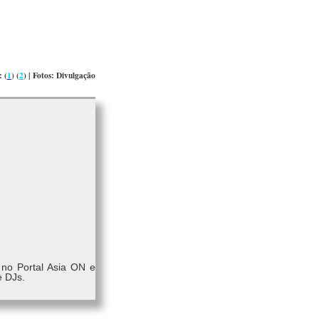
: (
1
) (
2
) | Fotos: Divulgação
 no Portal Asia ON e
e DJs.