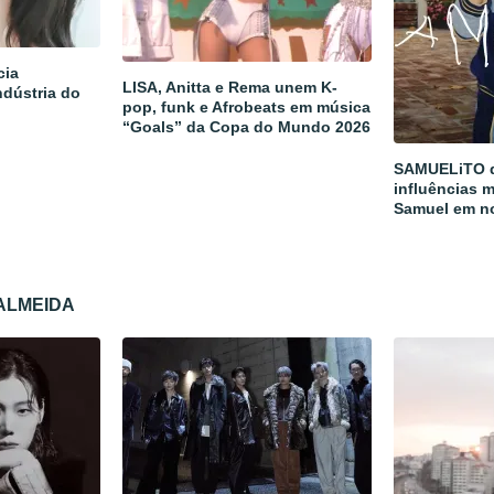
cia
LISA, Anitta e Rema unem K-
ndústria do
pop, funk e Afrobeats em música
“Goals” da Copa do Mundo 2026
SAMUELiTO d
influências m
Samuel em n
 ALMEIDA