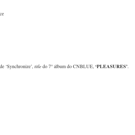
nce
‘PLEASURES’
de ‘Synchronize’,
title
do 7° álbum do CNBLUE,
.