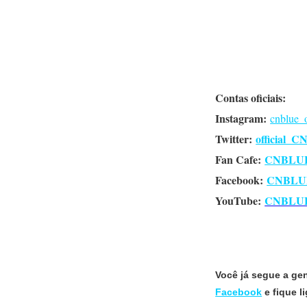
Contas oficiais:
Instagram:
cnblue_o
Twitter:
official_
Fan Cafe:
CNBLU
Facebook:
CNBLUE 
YouTube:
CNBLU
Você já segue a ge
Facebook
e fique 