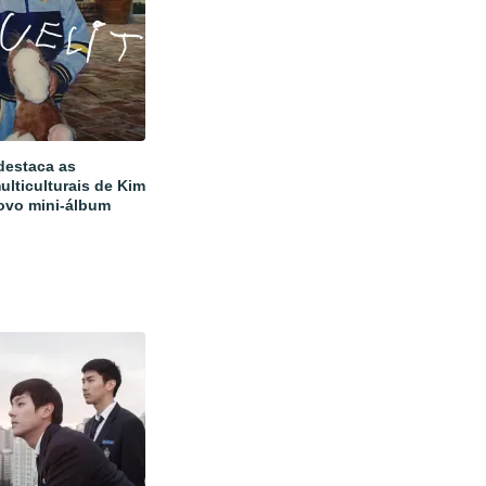
estaca as
ulticulturais de Kim
ovo mini-álbum