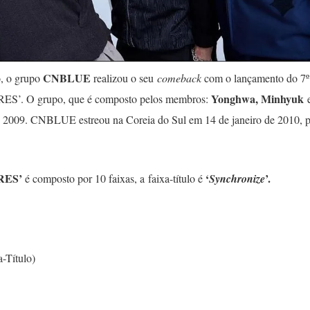
CNBLUE
o, o grupo
realizou o seu
comeback
com o lançamento do 7º
Yonghwa, Minhyuk
RES’. O grupo, que é composto pelos membros:
de 2009. CNBLUE estreou na Coreia do Sul em 14 de janeiro de 2010,
RES’
‘
’.
é composto por 10 faixas, a faixa-título é
Synchronize
a-Título)
E