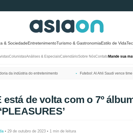
ra & Sociedade
Entretenimento
Turismo & Gastronomia
Estilo de Vida
Tec
vistas
Colunistas
Análises & Especiais
Calendário
Sobre Nós
Contato
Mande sua mat
ria da indústria do entretenimento
Futebol: Al Ahli Saudi vence t
está de volta com o 7º álbu
 ‘PLEASURES’
da
• 29 de outubro de 2023 • 1 min de leitura