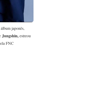
 álbum japonês,
Jungshin,
e
estreou
 pela FNC