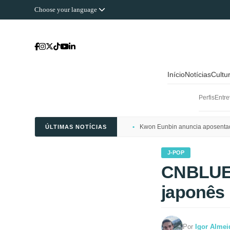
Choose your language
Início
Notícias
Cultu
Perfis
Entre
Kwon Eunbin anuncia aposentado
ÚLTIMAS NOTÍCIAS
J-POP
CNBLUE 
japonês
Por
Igor Almei