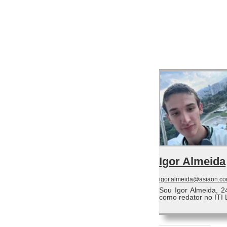
Igor Almeida
igor.almeida@asiaon.co
Sou Igor Almeida, 2
como redator no ITI 