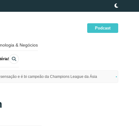
Podcast
nologia & Negócios
éria!
ime sensação e é bi campeão da Champions League da Ásia
Polícia da
m