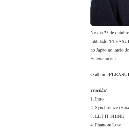
No dia 25 de outubr
intitulado ‘PLEASU
no Japão no início 
Entertainment.
‘PLEASU
O álbum
Tracklist
:
1. Intro
2. Synchronize (Faix
3. LET IT SHIN
4. Phantom Love