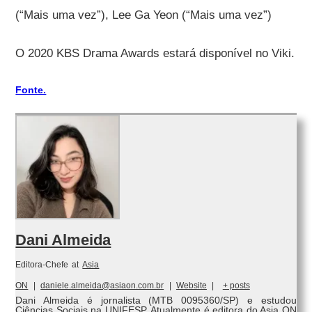
(“Mais uma vez”), Lee Ga Yeon (“Mais uma vez”)
O 2020 KBS Drama Awards estará disponível no Viki.
Fonte.
Dani Almeida
Editora-Chefe
at
Asia
ON
|
daniele.almeida@asiaon.com.br
|
Website
|
+ posts
Dani Almeida é jornalista (MTB 0095360/SP) e estudou
Ciências Sociais na UNIFESP. Atualmente é editora do Asia ON