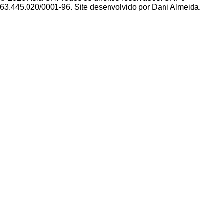
63.445.020/0001-96. Site desenvolvido por Dani Almeida.
Política de Privacidade
Termos de Uso
Padrões Editoriais