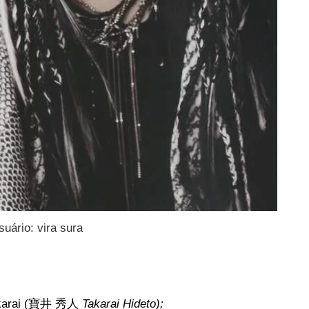
suário: vira sura
akarai (寶井 秀人
Takarai Hideto);