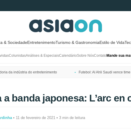
ra & Sociedade
Entretenimento
Turismo & Gastronomia
Estilo de Vida
Tec
vistas
Colunistas
Análises & Especiais
Calendário
Sobre Nós
Contato
Mande sua mat
ria da indústria do entretenimento
Futebol: Al Ahli Saudi vence t
a banda japonesa: L’arc en c
ardinha
• 11 de fevereiro de 2021 • 3 min de leitura