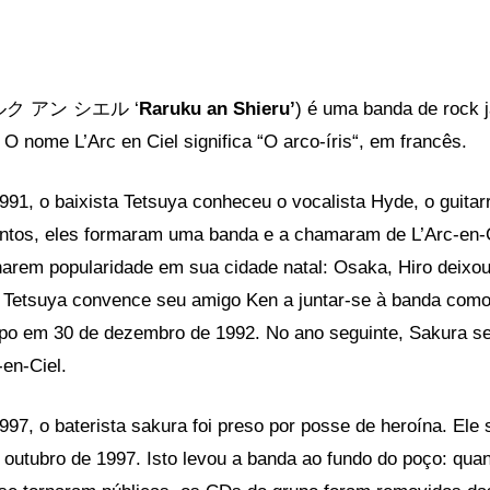
 (ラルク アン シエル ‘
Raruku an Shieru’
) é uma banda de rock 
.
O nome L’Arc en Ciel significa “O
arco-íris
“, em francês.
991, o baixista T
etsuya
conheceu o vocalista H
yde
, o guitar
Juntos, eles formaram uma banda e a chamaram de L’Arc-en-
harem popularidade em sua cidade natal: Osaka, Hiro deixo
 Tetsuya convence seu amigo Ken a juntar-se à banda como 
upo em 30 de dezembro de 1992. No ano seguinte, Sakura se
-en-Ciel.
997, o baterista sakura foi preso por posse de
heroína
. Ele 
outubro de 1997. Isto levou a banda ao fundo do poço: quan