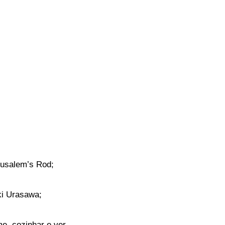
rusalem’s Rod;
ki Urasawa;
e, cozinhar e ver