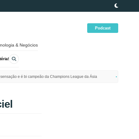
Podcast
nologia & Negócios
éria!
ime sensação e é bi campeão da Champions League da Ásia
Polícia da
iel