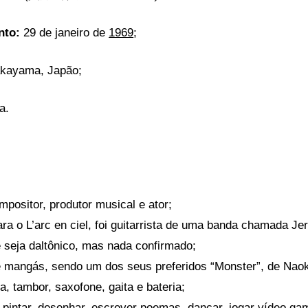
nto:
29 de janeiro
de
1969
;
kayama, Japão;
a.
mpositor, produtor musical e ator;
ara o L’arc en ciel, foi guitarrista de uma banda chamada
Je
 seja daltônico, mas nada confirmado;
e mangás, sendo um dos seus preferidos “Monster”, de Nao
a, tambor, saxofone, gaita e bateria;
pintar, desenhar, escrever poemas, dançar, jogar vídeo gam