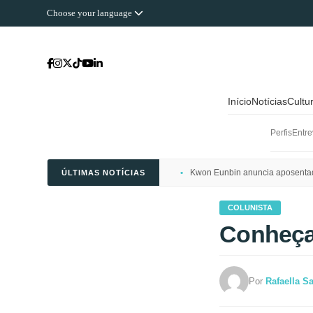
Choose your language
Início
Notícias
Cultu
Perfis
Entre
Kwon Eunbin anuncia aposentado
ÚLTIMAS NOTÍCIAS
COLUNISTA
Conheça 
Por
Rafaella S