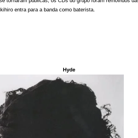
se tornaram públicas, os CDs do grupo foram removidos das
kihiro
entra para a banda como baterista.
Hyde