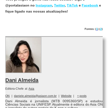
@portalasiaon no
Instagram
,
Twitter
,
TikTok
e
Facebook
e
fique ligado nas nossas atualizações!
Fontes: (
1
) (
2
)
Dani Almeida
Editora-Chefe
at
Asia
ON
|
daniele.almeida@asiaon.com.br
|
Website
|
+ posts
Dani Almeida é jornalista (MTB 0095360/SP) e estudou
Ciências Sociais na UNIFESP. Atualmente é editora do Asia ON
e jornalista de outros portais de K-pop e cultura.