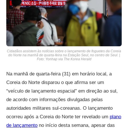
Cidadãos assistem às notícias sobre o lançamento de foguetes da Coreia
do Norte na manhã de quarta-feira na Estação Seul, no centro de Seul. |
Foto: Yonhap via The Korea Herald
Na manhã de quarta-feira (31) em horário local, a
Coreia do Norte disparou o que afirma ser um
“veículo de lançamento espacial” em direção ao sul,
de acordo com informações divulgadas pelas
autoridades militares sul-coreanas. O lançamento
ocorreu após a Coreia do Norte ter revelado um
plano
de lançamento
no início desta semana, apesar das