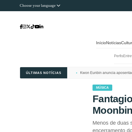
Choose your language
Início
Notícias
Cultu
Perfis
Entre
Kwon Eunbin anuncia aposentado
ÚLTIMAS NOTÍCIAS
MÚSICA
Fantagi
Moonbi
Menos de duas s
encerramento do