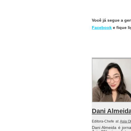
Você já segue a ge
Facebook
e fique 
Dani Almeid
Editora-Chefe
at
Asia 
Dani Almeida é jorn