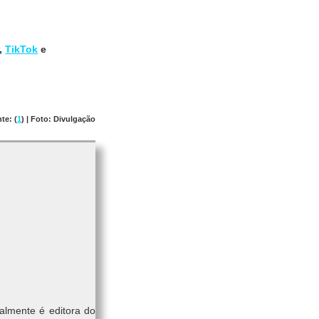
,
TikTok
e
te: (
1
) | Foto: Divulgação
almente é editora do