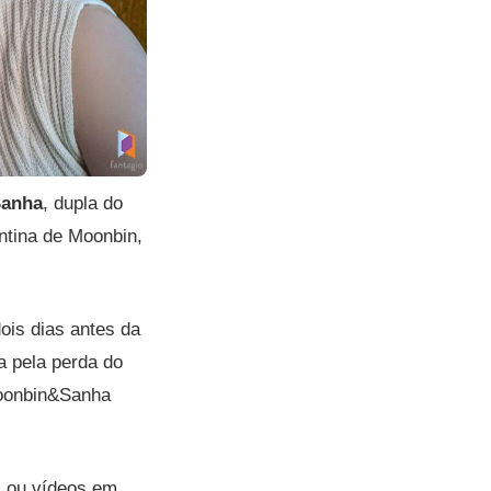
anha
, dupla do
ntina de Moonbin,
is dias antes da
a pela perda do
Moonbin&Sanha
os ou vídeos em