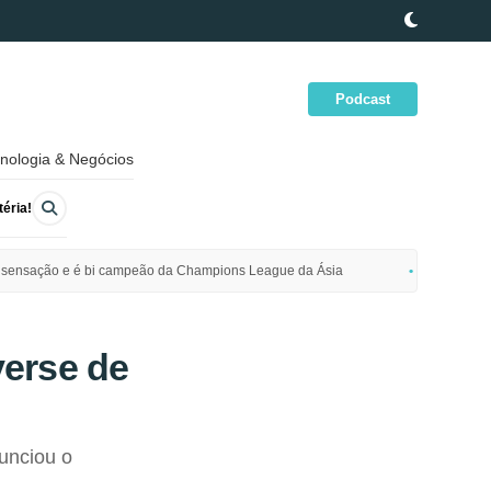
Podcast
nologia & Negócios
éria!
ime sensação e é bi campeão da Champions League da Ásia
Polícia da
erse de
unciou o