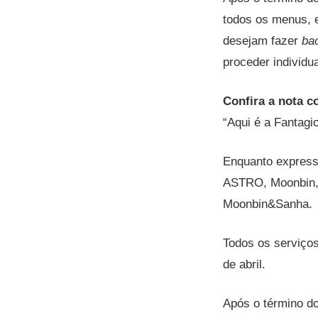
todos os menus, e
desejam fazer
ba
proceder individu
Confira a nota c
“Aqui é a Fantagio
Enquanto expressa
ASTRO, Moonbin, 
Moonbin&Sanha.
Todos os serviço
de abril.
Após o término do