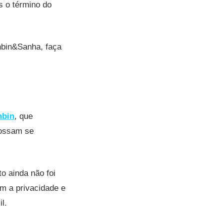
s o término do
nbin&Sanha, faça
bin
, que
 possam se
o ainda não foi
em a privacidade e
l.