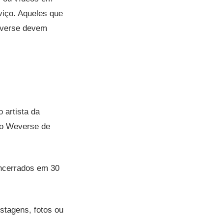
viço. Aqueles que
everse devem
 artista da
ço Weverse de
ncerrados em 30
ostagens, fotos ou