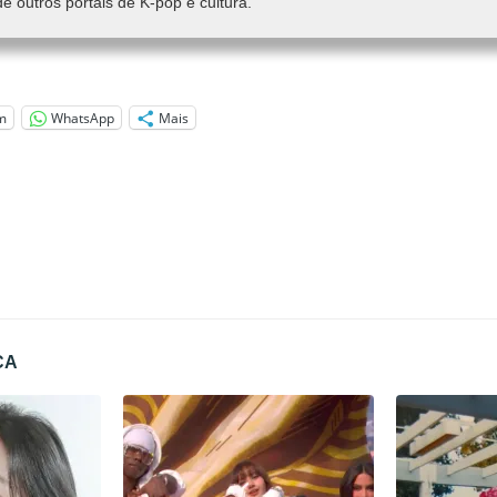
de outros portais de K-pop e cultura.
m
WhatsApp
Mais
CA