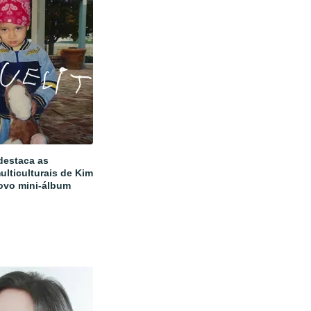
estaca as
ulticulturais de Kim
ovo mini-álbum