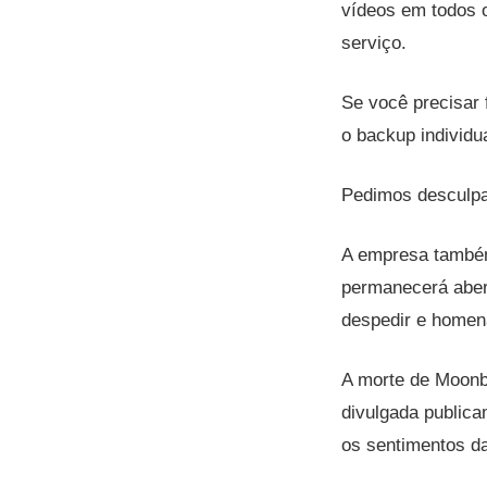
vídeos em todos 
serviço.
Se você precisar
o backup individu
Pedimos desculpa
A empresa também
permanecerá abert
despedir e homena
A morte de Moonb
divulgada publica
os sentimentos da