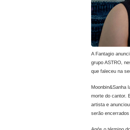
A Fantagio anunc
grupo ASTRO, nest
que faleceu na s
Moonbin&Sanha la
morte do cantor. 
artista e anunci
serão encerrados 
Após o término do