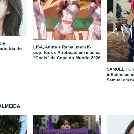
cia
LISA, Anitta e Rema unem K-
ndústria do
pop, funk e Afrobeats em música
“Goals” da Copa do Mundo 2026
SAMUELiTO d
influências m
Samuel em n
 ALMEIDA