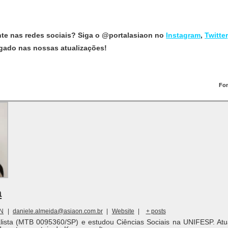
nte nas redes sociais? Siga o @portalasiaon no
Instagram
,
Twitter
ligado nas nossas atualizações!
Fon
a
ON
|
daniele.almeida@asiaon.com.br
|
Website
|
+ posts
alista (MTB 0095360/SP) e estudou Ciências Sociais na UNIFESP. Atu