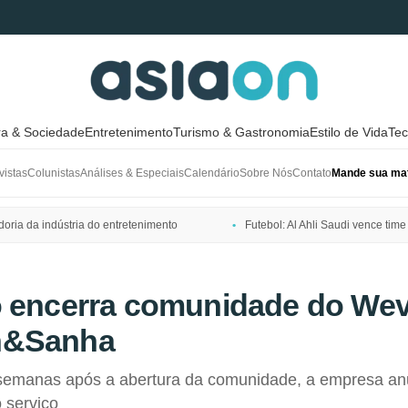
ra & Sociedade
Entretenimento
Turismo & Gastronomia
Estilo de Vida
Tec
vistas
Colunistas
Análises & Especiais
Calendário
Sobre Nós
Contato
Mande sua mat
ria da indústria do entretenimento
Futebol: Al Ahli Saudi vence t
o encerra comunidade do Wev
n&Sanha
emanas após a abertura da comunidade, a empresa an
 serviço