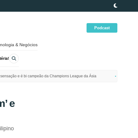
Podcast
nologia & Negócios
éria!
ime sensação e é bi campeão da Champions League da Ásia
Polícia da
’ e
lipino