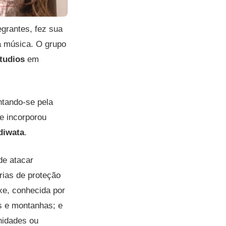
egrantes, fez sua
a música. O grupo
tudios
em
tando-se pela
te incorporou
diwata
.
de atacar
rias de proteção
xe, conhecida por
os e montanhas; e
nidades ou