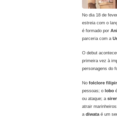
No dia 18 de fever
estreia com o la
é formado por
Ani
parceria com a
Un
O debut acontec
primeira vez à im
personagens do fol
No
folclore filipi
pessoas; o
lobo
é
ou ataque; a
sire
atrair marinheiros
a
diwata
é um ser