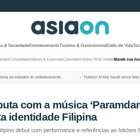
ra & Sociedade
Entretenimento
Turismo & Gastronomia
Estilo de Vida
Tec
vistas
Colunistas
Análises & Especiais
Calendário
Sobre Nós
Contato
Mande sua mat
ria da indústria do entretenimento
Futebol: Al Ahli Saudi vence t
buta com a música ‘Paramdam
a identidade Filipina
lipino debut com performance e referências ao folclore fi