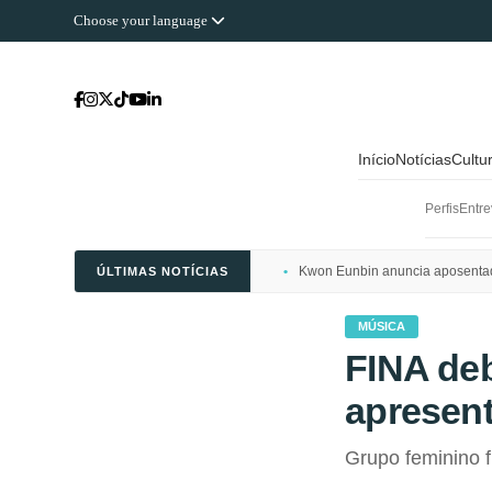
Choose your language
Início
Notícias
Cultu
Perfis
Entre
Kwon Eunbin anuncia aposentado
ÚLTIMAS NOTÍCIAS
MÚSICA
FINA de
apresent
Grupo feminino fi