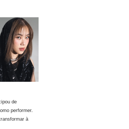
cipou de
como performer.
 transformar à