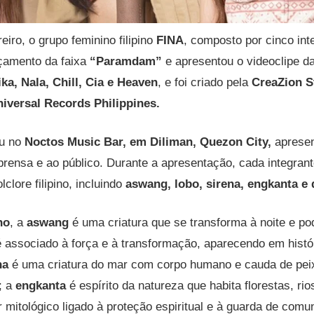
eiro, o grupo feminino filipino
FINA
, composto por cinco int
nçamento da faixa
“Paramdam”
e apresentou o videoclipe d
ka, Nala, Chill, Cia e Heaven
, e foi criado pela
CreaZion S
iversal Records Philippines.
eu no
Noctos Music Bar, em Diliman, Quezon City,
apresen
prensa e ao público. Durante a apresentação, cada integran
clore filipino, incluindo
aswang, lobo, sirena, engkanta e 
no
, a
aswang
é uma criatura que se transforma à noite e po
 associado à força e à transformação, aparecendo em histó
na
é uma criatura do mar com corpo humano e cauda de pei
; a
engkanta
é espírito da natureza que habita florestas, ri
 mitológico ligado à proteção espiritual e à guarda de comu