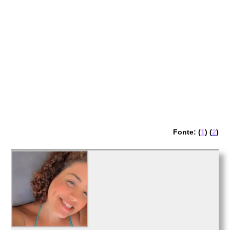
Fonte: (
1
) (
2
)