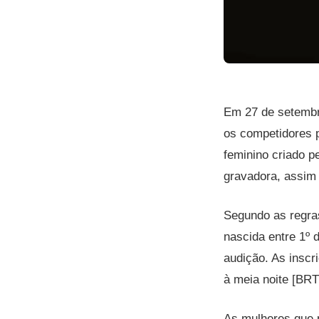
Em 27 de setembr
os competidores 
feminino criado p
gravadora, assi
Segundo as regras
nascida entre 1º 
audição. As inscr
à meia noite [BRT
As mulheres que p