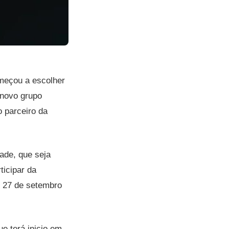
eçou a escolher
 novo grupo
o parceiro da
ade, que seja
ticipar da
 27 de setembro
e terá inicio em