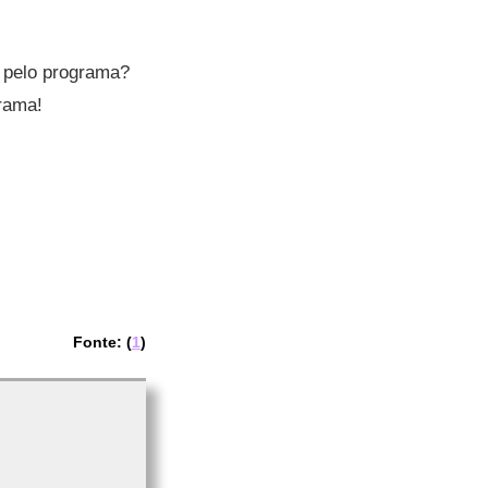
o pelo programa?
rama!
Fonte: (
1
)