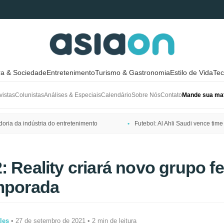
ra & Sociedade
Entretenimento
Turismo & Gastronomia
Estilo de Vida
Tec
vistas
Colunistas
Análises & Especiais
Calendário
Sobre Nós
Contato
Mande sua mat
ria da indústria do entretenimento
Futebol: Al Ahli Saudi vence t
: Reality criará novo grupo f
emporada
les
• 27 de setembro de 2021 • 2 min de leitura