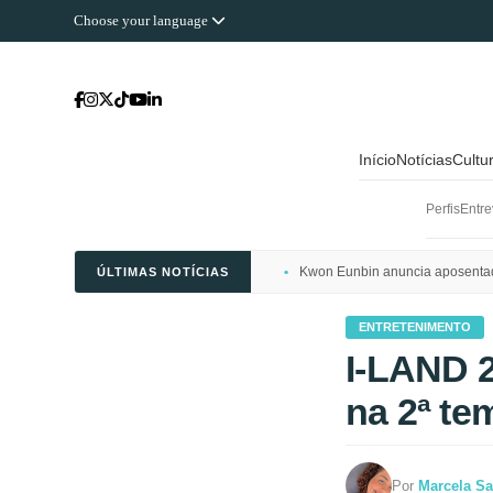
Choose your language
Início
Notícias
Cultu
Perfis
Entre
Kwon Eunbin anuncia aposentado
ÚLTIMAS NOTÍCIAS
ENTRETENIMENTO
I-LAND 2
na 2ª t
Por
Marcela Sa