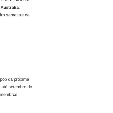
,
Austrália
,
eiro semestre de
K-pop da próxima
r até setembro do
e membros,