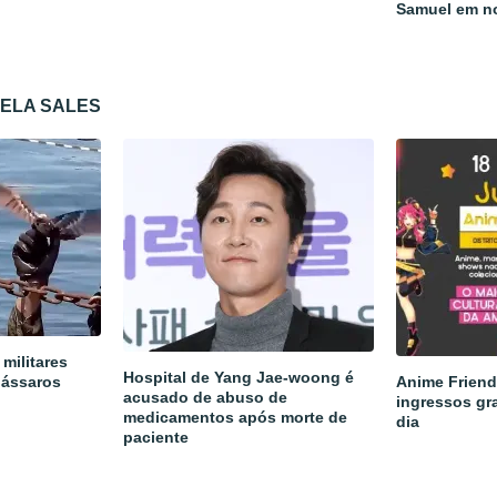
Samuel em n
CELA SALES
militares
Hospital de Yang Jae-woong é
pássaros
Anime Friend
acusado de abuso de
ingressos gra
medicamentos após morte de
dia
paciente