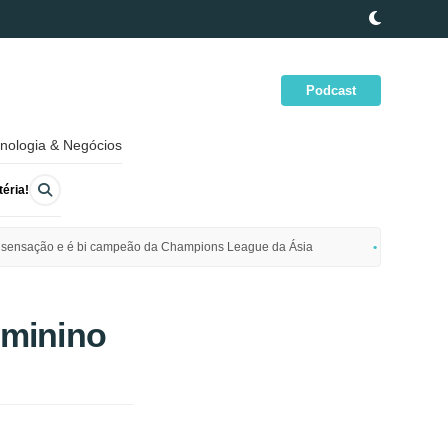
Podcast
nologia & Negócios
éria!
ime sensação e é bi campeão da Champions League da Ásia
Polícia da
eminino