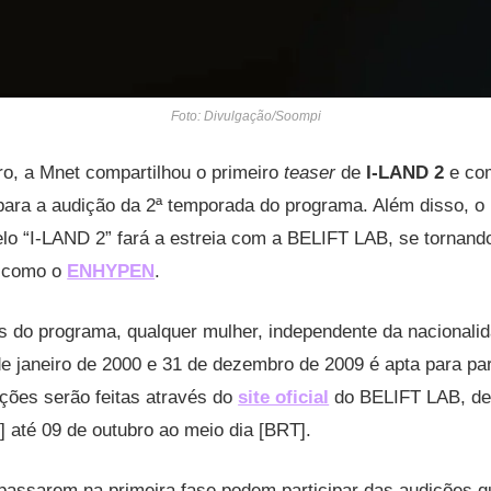
Foto: Divulgação/Soompi
o, a Mnet compartilhou o primeiro
teaser
de
I-LAND 2
e com
para a audição da 2ª temporada do programa. Além disso, o
elo “I-LAND 2” fará a estreia com a BELIFT LAB, se tornand
m como o
ENHYPEN
.
 do programa, qualquer mulher, independente da nacionalid
de janeiro de 2000 e 31 de dezembro de 2009 é apta para par
ições serão feitas através do
site oficial
do BELIFT LAB, de
] até 09 de outubro ao meio dia [BRT].
assarem na primeira fase podem participar das audições qu