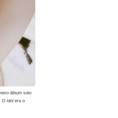
meiro álbum solo
. O
idol
era o