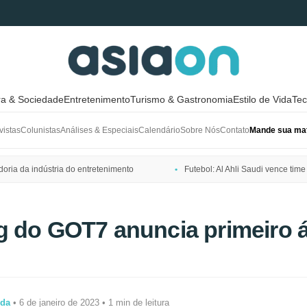
ra & Sociedade
Entretenimento
Turismo & Gastronomia
Estilo de Vida
Tec
vistas
Colunistas
Análises & Especiais
Calendário
Sobre Nós
Contato
Mande sua mat
ria da indústria do entretenimento
Futebol: Al Ahli Saudi vence t
g do GOT7 anuncia primeiro 
ida
• 6 de janeiro de 2023 • 1 min de leitura