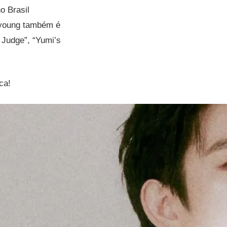
o Brasil
nyoung também é
 Judge”, “Yumi’s
ca!