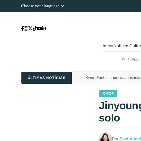
Choose your language
Início
Notícias
Cultu
Perfis
Entre
Kwon Eunbin anuncia aposentado
ÚLTIMAS NOTÍCIAS
K-POP
Jinyoun
solo
Por
Dani Alme