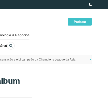
Podcast
nologia & Negócios
éria!
ime sensação e é bi campeão da Champions League da Ásia
Polícia da
álbum