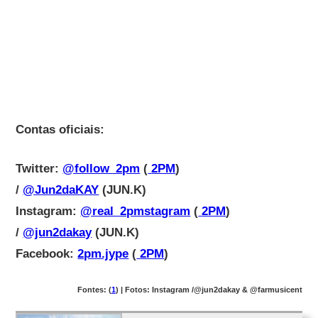
Contas oficiais:
Twitter:
@follow_2pm
(
2PM
)
/
@Jun2daKAY
(JUN.K)
Instagram:
@real_2pmstagram
(
2PM
)
/
@jun2dakay
(JUN.K)
Facebook:
2pm.jype
(
2PM
)
Fontes: (
1
) | Fotos:
Instagram /
@jun2dakay & @farmusicent