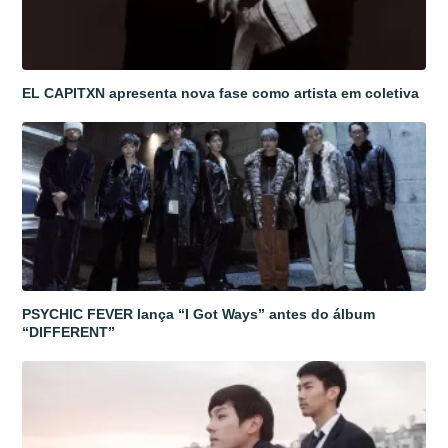
EL CAPITXN apresenta nova fase como artista em coletiva
PSYCHIC FEVER lança “I Got Ways” antes do álbum
“DIFFERENT”