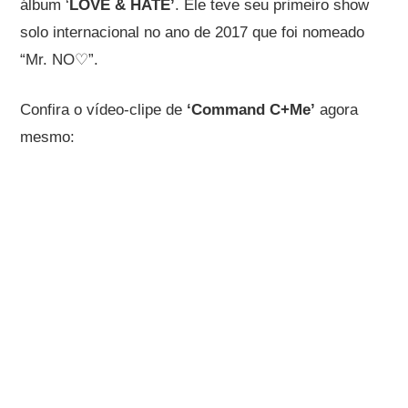
álbum ‘
LOVE & HATE’
. Ele teve seu primeiro show
solo internacional no ano de 2017 que foi nomeado
“Mr. NO♡”.
Confira o vídeo-clipe de
‘Command C+Me’
agora
mesmo: