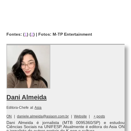
Fontes: (
1
) (
2
) | Fotos: M-TP Entertainment
Dani Almeida
Editora-Chefe
at
Asia
ON
|
daniele.almeida@asiaon.com.br
|
Website
|
+ posts
Dani Almeida é jornalista (MTB 0095360/SP) e estudou
Ciências Sociais na UNIFESP. Atualmente é editora do Asia ON
e jornalista de outros portais de K-pop e cultura.