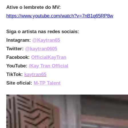
Ative o lembrete do MV:
https://www.youtube.com/watch?v=7nB1q65RP8w
Siga o artista nas redes sociais:
Instagram:
@Kaytran65
Twitter:
@kaytran0605
Facebook:
OfficialKayTran
YouTube:
/Kay Tran Official
TikTok:
kaytran65
Site oficial:
M-TP Talent