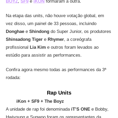
BOYZ
,
SF9
e
iKON
formaram a outra.
Na etapa das units, não houve votação global, em
vez disso, um painel de 33 pessoas, incluindo
Donghae
e
Shindong
do Super Junior, os produtores
Shinsadong Tiger
e
Rhymer
, a coreógrafa
profissional
Lia Kim
e outros foram levados ao
estúdio para assistir as performances.
Confira agora mesmo todas as performances da 3ª
rodada:
Rap Units
iKon + SF9 + The Boyz
A unidade de rap foi denominada
iT’S ONE
e Bobby,
Hwiyoung e Sunwoo foram os representantes da