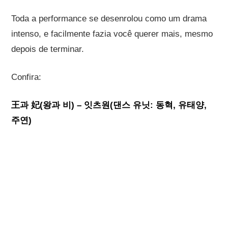
Toda a performance se desenrolou como um drama
intenso, e facilmente fazia você querer mais, mesmo
depois de terminar.
Confira:
王과 妃(왕과 비) – 잇츠원(댄스 유닛: 동혁, 유태양,
주연)