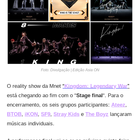
Foto: Divulgação | Edição Asia ON
O reality show da Mnet
“
Kingdom: Legendary War
”
está chegando ao fim com o “
Stage final
“. Para o
encerramento, os seis grupos participantes:
Ateez
,
BTOB
,
iKON
,
SF9
,
Stray Kids
e
The Boyz
lançaram
músicas individuais.