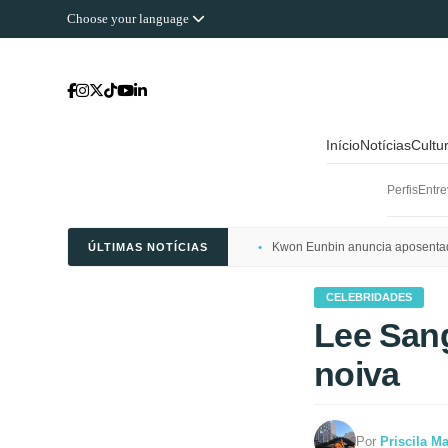
Choose your language
Início
Notícias
Cultu
Perfis
Entre
Kwon Eunbin anuncia aposentado
ÚLTIMAS NOTÍCIAS
CELEBRIDADES
Lee San
noiva
Por
Priscila M