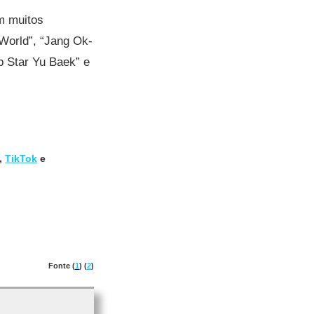
m muitos
World”, “Jang Ok-
p Star Yu Baek” e
,
TikTok
e
Fonte (
1
) (
2
)