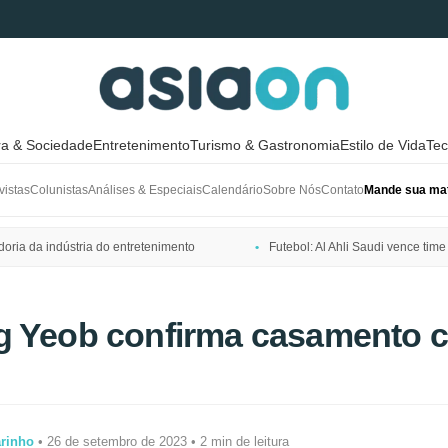
ra & Sociedade
Entretenimento
Turismo & Gastronomia
Estilo de Vida
Tec
vistas
Colunistas
Análises & Especiais
Calendário
Sobre Nós
Contato
Mande sua mat
ria da indústria do entretenimento
Futebol: Al Ahli Saudi vence t
g Yeob confirma casamento 
arinho
• 26 de setembro de 2023 • 2 min de leitura