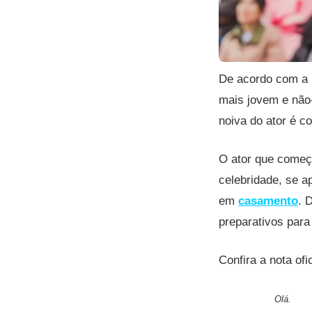
De acordo com a 
mais jovem e não
noiva do ator é c
O ator que começ
celebridade, se a
em
casamento
. 
preparativos par
Confira a nota of
Olá.