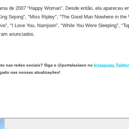
rama de 2007 “Happy Woman”. Desde então, ela apareceu e
ing Sejong”, “Miss Ripley”, “The Good Man Nowhere in the 
Love”, “I Love You, Namjoon”, “While You Were Sleeping”, “To
oram anunciados.
nte nas redes sociais? Siga o @portalasiaon no
Instagram
,
Twitter
ligado nas nossas atualizações!