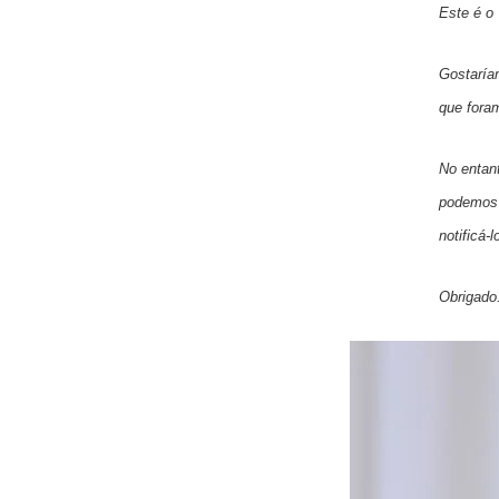
Este é o
Gostaría
que fora
No entan
podemos 
notificá-
Obrigado