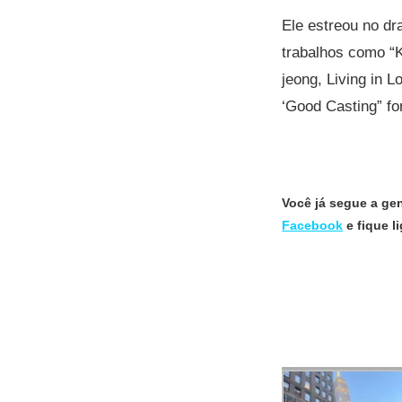
Ele estreou no d
trabalhos como “K
jeong, Living in 
‘Good Casting” f
Você já segue a ge
Facebook
e fique 