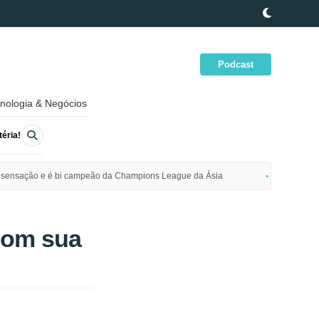
Podcast
nologia & Negócios
éria!
ime sensação e é bi campeão da Champions League da Ásia
Polícia da
com sua