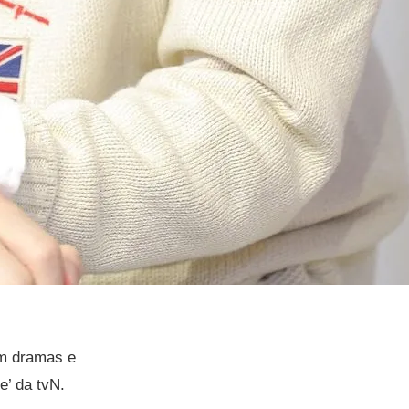
em dramas e
’ da tvN.