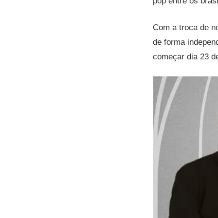
pop entre os brasi
Com a troca de n
de forma indepen
começar dia 23 d