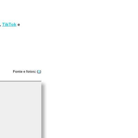
,
TikTok
e
Fonte e fotos: (
1
)