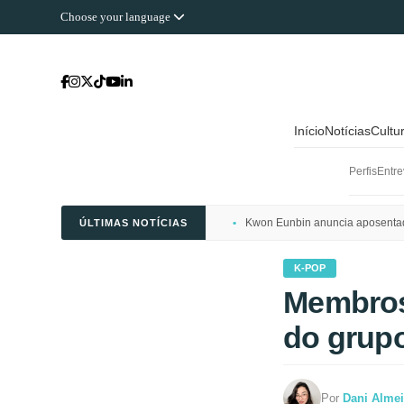
Choose your language
Início
Notícias
Cultu
Perfis
Entre
Kwon Eunbin anuncia aposentado
ÚLTIMAS NOTÍCIAS
K-POP
Membros
do grup
Por
Dani Alme