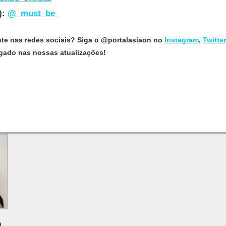
):
@_must_be_
nte nas redes sociais? Siga o @portalasiaon no
Instagram
,
Twitter
ligado nas nossas atualizações!
a