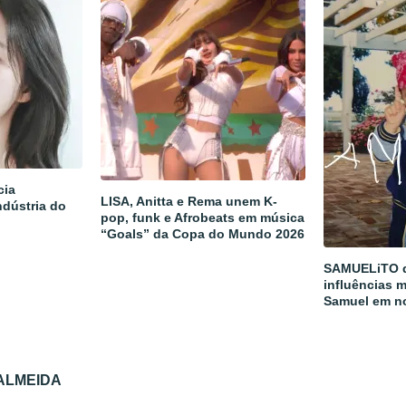
cia
LISA, Anitta e Rema unem K-
ndústria do
pop, funk e Afrobeats em música
“Goals” da Copa do Mundo 2026
SAMUELiTO d
influências m
Samuel em n
 ALMEIDA