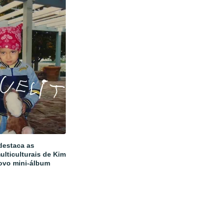
estaca as
ulticulturais de Kim
ovo mini-álbum