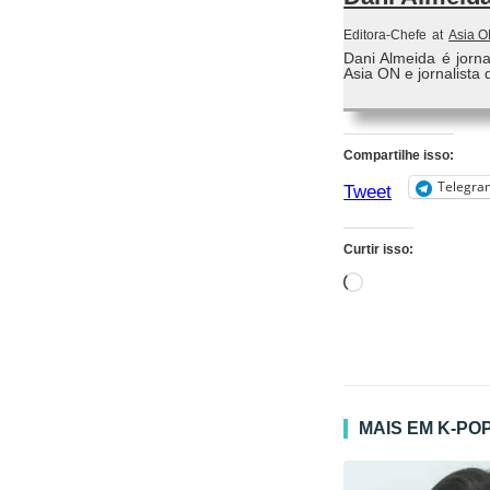
Editora-Chefe
at
Asia 
Dani Almeida é jorn
Asia ON e jornalista 
Compartilhe isso:
Telegra
Tweet
Curtir isso:
Carregando...
MAIS EM K-PO