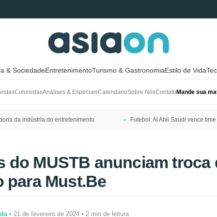
ra & Sociedade
Entretenimento
Turismo & Gastronomia
Estilo de Vida
Tec
vistas
Colunistas
Análises & Especiais
Calendário
Sobre Nós
Contato
Mande sua mat
ria da indústria do entretenimento
Futebol: Al Ahli Saudi vence t
 do MUSTB anunciam troca
o para Must.Be
ida
• 21 de fevereiro de 2024 • 2 min de leitura