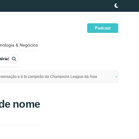
Podcast
nologia & Negócios
éria!
ime sensação e é bi campeão da Champions League da Ásia
Polícia da
 de nome