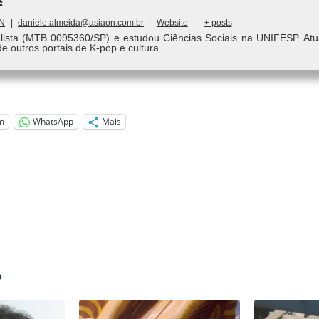
ON
|
daniele.almeida@asiaon.com.br
|
Website
|
+ posts
alista (MTB 0095360/SP) e estudou Ciências Sociais na UNIFESP. Atu
de outros portais de K-pop e cultura.
m
WhatsApp
Mais
P