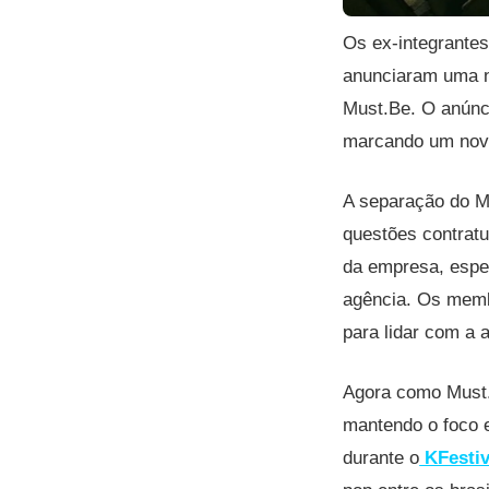
Os ex-integrante
anunciaram uma n
Must.Be. O anúnci
marcando um novo
A separação do M
questões contrat
da empresa, espe
agência. Os memb
para lidar com a 
Agora como Must.
mantendo o foco e
durante o
KFestiv