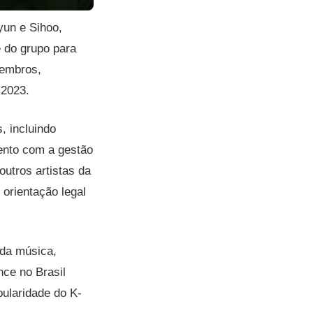
un e Sihoo,
 do grupo para
membros,
 2023.
, incluindo
ento com a gestão
utros artistas da
rientação legal
 da música,
ce no Brasil
pularidade do K-