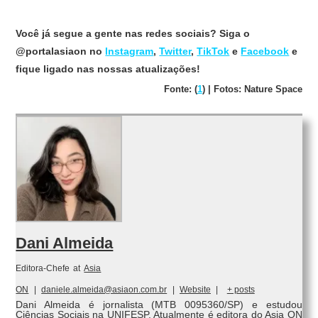
Você já segue a gente nas redes sociais? Siga o
@portalasiaon no
Instagram
,
Twitter
,
TikTok
e
Facebook
e
fique ligado nas nossas atualizações!
Fonte: (
1
) | Fotos: Nature Space
Dani Almeida
Editora-Chefe
at
Asia
ON
|
daniele.almeida@asiaon.com.br
|
Website
|
+ posts
Dani Almeida é jornalista (MTB 0095360/SP) e estudou
Ciências Sociais na UNIFESP. Atualmente é editora do Asia ON