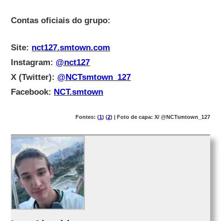
Contas oficiais do grupo:
Site:
nct127.smtown.com
Instagram:
@nct127
X (Twitter):
@NCTsmtown_127
Facebook:
NCT.smtown
Fontes: (
1
) (
2
) | Foto de capa: X/ @NCTsmtown_127