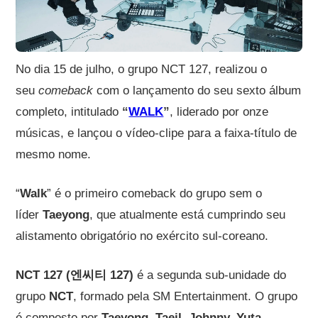
No dia 15 de julho, o grupo NCT 127, realizou o
seu
comeback
com o lançamento do seu sexto álbum
completo, intitulado
“
WALK
”
, liderado por onze
músicas, e lançou o vídeo-clipe para a faixa-título de
mesmo nome.
“
Walk
” é o primeiro comeback do grupo sem o
líder
Taeyong
, que atualmente está cumprindo seu
alistamento obrigatório no exército sul-coreano.
NCT 127 (엔씨티 127)
é a segunda sub-unidade do
grupo
NCT
, formado pela SM Entertainment. O grupo
é composto por
Taeyong, Taeil, Johnny, Yuta,