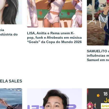
cia
LISA, Anitta e Rema unem K-
ndústria do
pop, funk e Afrobeats em música
“Goals” da Copa do Mundo 2026
SAMUELiTO d
influências m
Samuel em n
CELA SALES