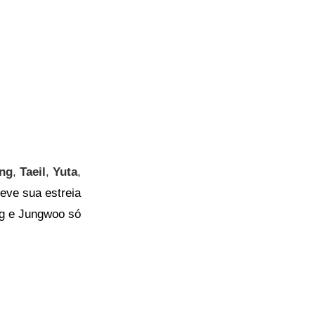
ng
,
Taeil
,
Yuta
,
eve sua estreia
ng e Jungwoo só