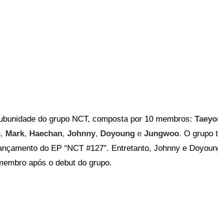
ubunidade do grupo NCT, composta por 10 membros:
Taeyo
n
,
Mark
,
Haechan
,
Johnny
,
Doyoung
e
Jungwoo
.
O grupo t
ançamento do EP “NCT #127”. Entretanto, Johnny e Doyou
membro após o debut do grupo.