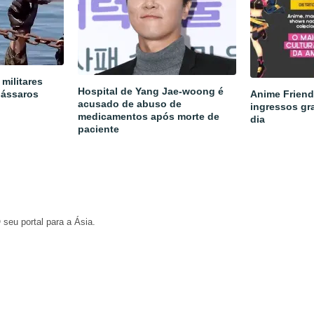
militares
Hospital de Yang Jae-woong é
pássaros
Anime Friend
acusado de abuso de
ingressos gra
medicamentos após morte de
dia
paciente
 seu portal para a Ásia.