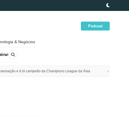
Podcast
nologia & Negócios
éria!
ime sensação e é bi campeão da Champions League da Ásia
Polícia da