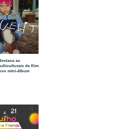
estaca as
ulticulturais de Kim
ovo mini-álbum