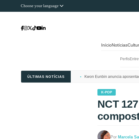
Choose your language
Início
Notícias
Cultu
Perfis
Entre
Kwon Eunbin anuncia aposentado
ÚLTIMAS NOTÍCIAS
K-POP
NCT 127:
compost
Por
Marcela Sa