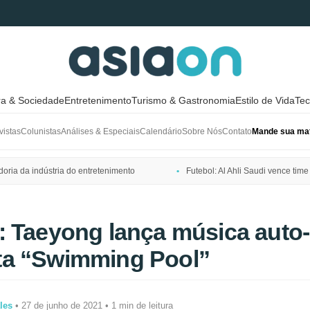
ra & Sociedade
Entretenimento
Turismo & Gastronomia
Estilo de Vida
Tec
vistas
Colunistas
Análises & Especiais
Calendário
Sobre Nós
Contato
Mande sua mat
ria da indústria do entretenimento
Futebol: Al Ahli Saudi vence t
 Taeyong lança música auto-
a “Swimming Pool”
les
• 27 de junho de 2021 • 1 min de leitura