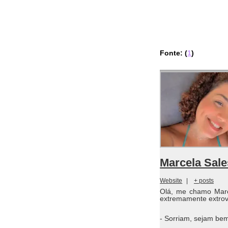
Fonte: (
1
)
Marcela Sale
Website
|
+ posts
Olá, me chamo Marc
extremamente extrove
- Sorriam, sejam bem