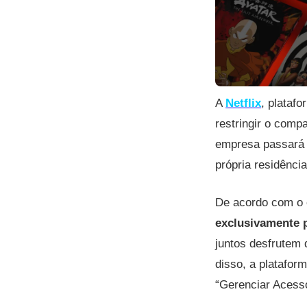
A
Netflix
, plataf
restringir o compa
empresa passará a
própria residência
De acordo com o c
exclusivamente 
juntos desfrutem 
disso, a platafor
“Gerenciar Acesso