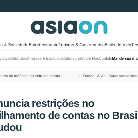
ra & Sociedade
Entretenimento
Turismo & Gastronomia
Estilo de Vida
Tec
vistas
Colunistas
Análises & Especiais
Calendário
Sobre Nós
Contato
Mande sua mat
ria da indústria do entretenimento
Futebol: Al Ahli Saudi vence t
anuncia restrições no
lhamento de contas no Brasil
udou