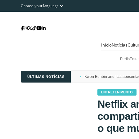
Choose your language
Início
Notícias
Cultu
Perfis
Entre
Kwon Eunbin anuncia aposentado
ÚLTIMAS NOTÍCIAS
ENTRETENIMENTO
Netflix 
comparti
o que m