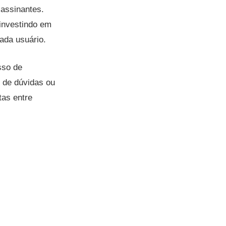
 assinantes.
 investindo em
cada usuário.
sso de
 de dúvidas ou
tas entre