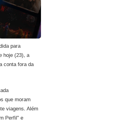
dida para
e hoje (23), a
a conta fora da
zada
ros que moram
nte viagens. Além
m Perfil” e