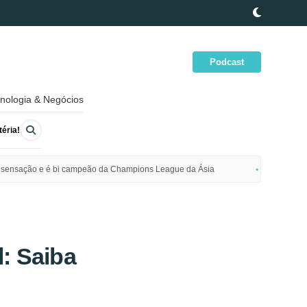
Podcast
nologia & Negócios
éria!
ime sensação e é bi campeão da Champions League da Ásia
Polícia da
: Saiba