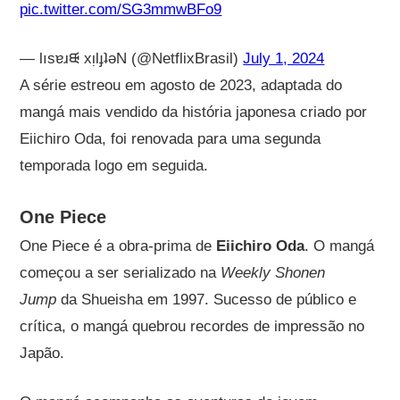
pic.twitter.com/SG3mmwBFo9
— lısɐɹᙠ xᴉlɟʇǝN (@NetflixBrasil)
July 1, 2024
A série estreou em agosto de 2023, adaptada do
mangá mais vendido da história japonesa criado por
Eiichiro Oda, foi renovada para uma segunda
temporada logo em seguida.
One Piece
One Piece é a obra-prima de
Eiichiro Oda
. O mangá
começou a ser serializado na
Weekly Shonen
Jump
da Shueisha em 1997. Sucesso de público e
crítica, o mangá quebrou recordes de impressão no
Japão.