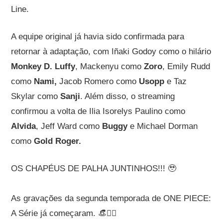
Line.
A equipe original já havia sido confirmada para
retornar à adaptação, com Iñaki Godoy como o hilário
Monkey D. Luffy
, Mackenyu como
Zoro
, Emily Rudd
como
Nami,
Jacob Romero como
Usopp
e Taz
Skylar como
Sanji
. Além disso, o streaming
confirmou a volta de Ilia Isorelys Paulino como
Alvida
, Jeff Ward como
Buggy
e Michael Dorman
como
Gold Roger.
OS CHAPÉUS DE PALHA JUNTINHOS!!! 🥹
As gravações da segunda temporada de ONE PIECE:
A Série já começaram. 👒🏴‍☠️