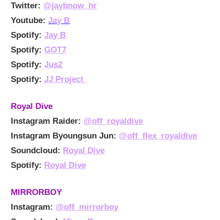
Twitter:
@jaybnow_hr
Youtube:
Jay B
Spotify:
Jay B
Spotify:
GOT7
Spotify:
Jus2
Spotify:
JJ Project
Royal Dive
Instagram Raider:
@off_royaldive
Instagram Byoungsun Jun:
@off_flex_royaldive
Soundcloud:
Royal Dive
Spotify:
Royal Dive
MIRRORBOY
Instagram:
@off_mirrorboy