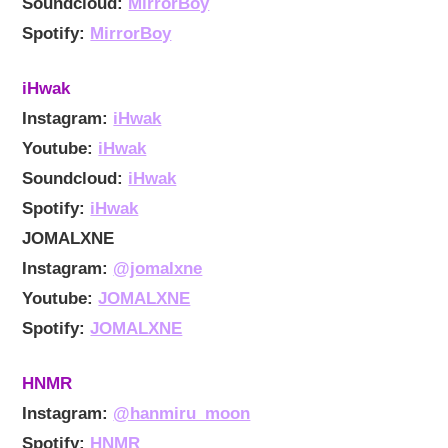
Soundcloud:
MirrorBoy
Spotify:
MirrorBoy
iHwak
Instagram:
iHwak
Youtube:
iHwak
Soundcloud:
iHwak
Spotify:
iHwak
JOMALXNE
Instagram:
@jomalxne
Youtube:
JOMALXNE
Spotify:
JOMALXNE
HNMR
Instagram:
@hanmiru_moon
Spotify:
HNMR