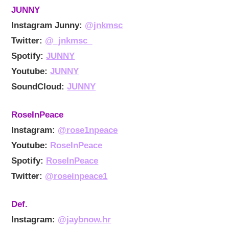
JUNNY
Instagram Junny:
@jnkmsc
Twitter:
@_jnkmsc_
Spotify:
JUNNY
Youtube:
JUNNY
SoundCloud:
JUNNY
RoseInPeace
Instagram:
@rose1npeace
Youtube:
RoseInPeace
Spotify:
RoseInPeace
Twitter:
@roseinpeace1
Def.
Instagram:
@jaybnow.hr