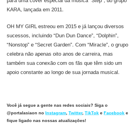
para uma cover especial da música “Step”, do grupo
KARA, lançada em 2011.
OH MY GIRL estreou em 2015 e já lançou diversos
sucessos, incluindo “Dun Dun Dance”, “Dolphin”,
“Nonstop” e “Secret Garden”. Com “Miracle”, o grupo
celebra não apenas oito anos de carreira, mas
também sua conexão com os fãs que têm sido um
apoio constante ao longo de sua jornada musical.
Você já segue a gente nas redes sociais? Siga o
@portalasiaon no
Instagram
,
Twitter
,
TikTok
e
Facebook
e
fique ligado nas nossas atualizações!