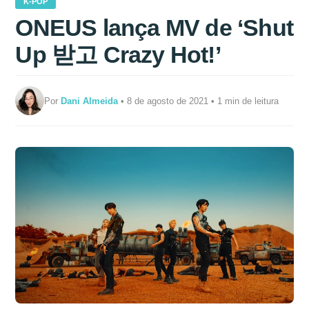
K-POP
ONEUS lança MV de ‘Shut
Up 받고 Crazy Hot!’
Por
Dani Almeida
• 8 de agosto de 2021 • 1 min de leitura