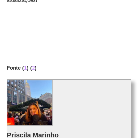
atualizações!
Fonte (
1
) (
2
)
Priscila Marinho