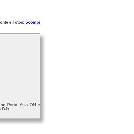
onte e Fotos:
Soompi
 no Portal Asia ON e
e DJs.