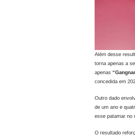
Além desse result
torna apenas a se
apenas
“Gangnam
concedida em 202
Outro dado envolv
de um ano e quat
esse patamar no 
O resultado refor