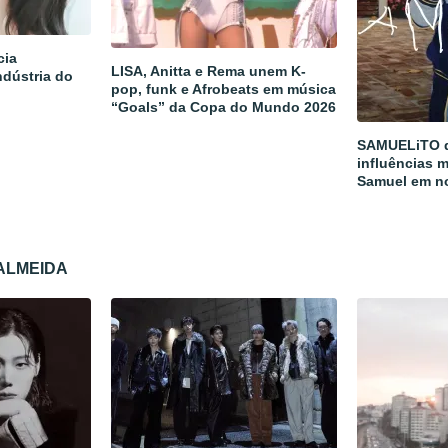
cia
LISA, Anitta e Rema unem K-
ndústria do
pop, funk e Afrobeats em música
“Goals” da Copa do Mundo 2026
SAMUELiTO d
influências m
Samuel em n
 ALMEIDA