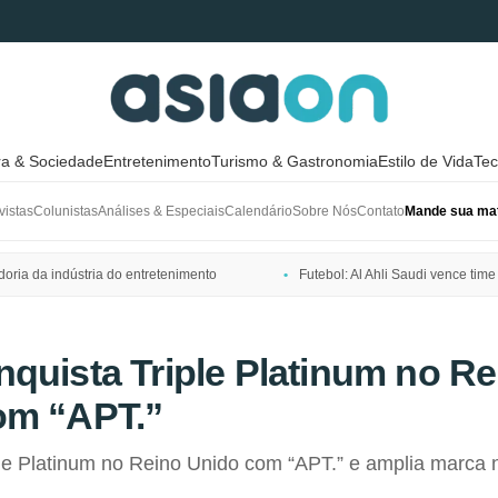
ra & Sociedade
Entretenimento
Turismo & Gastronomia
Estilo de Vida
Tec
vistas
Colunistas
Análises & Especiais
Calendário
Sobre Nós
Contato
Mande sua mat
ria da indústria do entretenimento
Futebol: Al Ahli Saudi vence t
quista Triple Platinum no Re
om “APT.”
ple Platinum no Reino Unido com “APT.” e amplia marca 