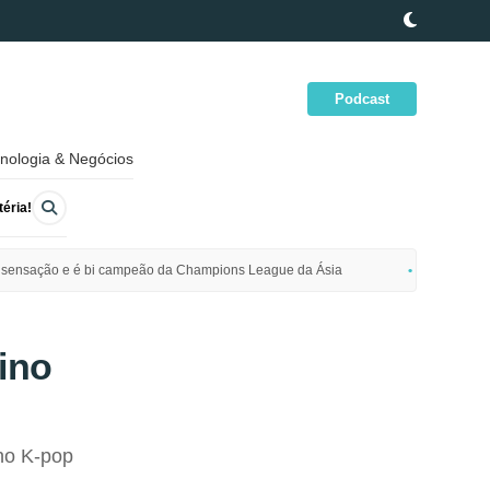
Podcast
nologia & Negócios
éria!
ime sensação e é bi campeão da Champions League da Ásia
Polícia da
ino
no K-pop