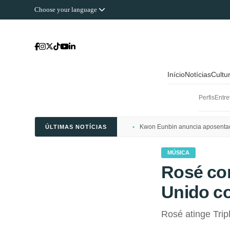
Choose your language
Início
Notícias
Cultu
Perfis
Entre
Kwon Eunbin anuncia aposentado
ÚLTIMAS NOTÍCIAS
MÚSICA
Rosé con
Unido c
Rosé atinge Tri