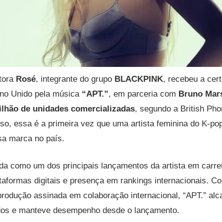
tora
Rosé
, integrante do grupo
BLACKPINK
, recebeu a cer
no Unido pela música
“APT.”
, em parceria com
Bruno Mar
ilhão de unidades comercializadas
, segundo a British Ph
sso, essa é a primeira vez que uma artista feminina do K-pop
sa marca no país.
ida como um dos principais lançamentos da artista em carre
taformas digitais e presença em rankings internacionais. 
produção assinada em colaboração internacional, “APT.” al
dos e manteve desempenho desde o lançamento.