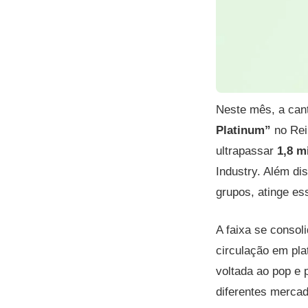
Neste mês, a can
Platinum”
no Rei
ultrapassar
1,8 m
Industry. Além di
grupos, atinge es
A faixa se consol
circulação em pla
voltada ao pop e 
diferentes merca