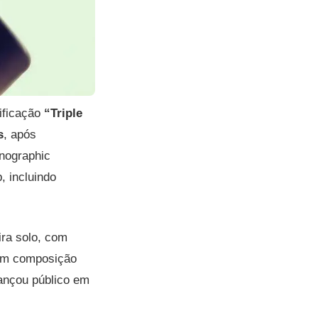
tificação
“Triple
s
, após
onographic
, incluindo
ira solo, com
Com composição
cançou público em