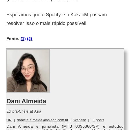
Esperamos que o Spotify e o KakaoM possam
resolver isso o mais rápido possível!
Fonte:
(1)
(2)
Dani Almeida
Editora-Chefe
at
Asia
ON
|
daniele.almeida@asiaon.com.br
|
Website
|
+ posts
Dani Almeida é jornalista (MTB 0095360/SP) e estudou