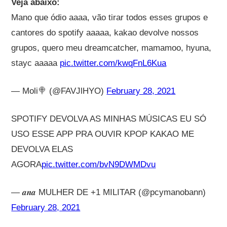
Veja abaixo:
Mano que ódio aaaa, vão tirar todos esses grupos e
cantores do spotify aaaaa, kakao devolve nossos
grupos, quero meu dreamcatcher, mamamoo, hyuna,
stayc aaaaa
pic.twitter.com/kwqFnL6Kua
— Moli🍭 (@FAVJlHYO)
February 28, 2021
SPOTIFY DEVOLVA AS MINHAS MÚSICAS EU SÓ
USO ESSE APP PRA OUVIR KPOP KAKAO ME
DEVOLVA ELAS
AGORA
pic.twitter.com/bvN9DWMDvu
— 𝒂𝒏𝒂 MULHER DE +1 MILITAR (@pcymanobann)
February 28, 2021