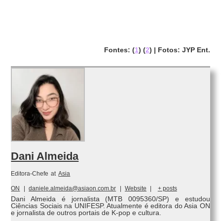
Fontes: (
1
) (
2
) | Fotos: JYP Ent.
Dani Almeida
Editora-Chefe
at
Asia
ON
|
daniele.almeida@asiaon.com.br
|
Website
|
+ posts
Dani Almeida é jornalista (MTB 0095360/SP) e estudou
Ciências Sociais na UNIFESP. Atualmente é editora do Asia ON
e jornalista de outros portais de K-pop e cultura.