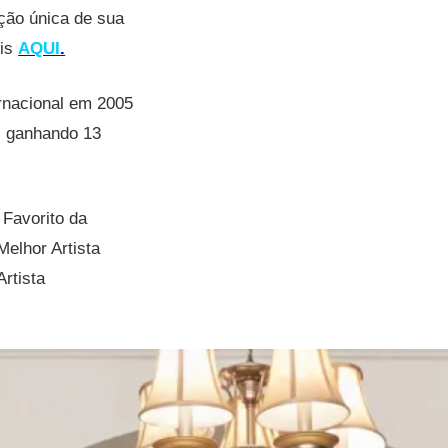
ção única de sua
eis
AQUI
.
rnacional em 2005
s, ganhando 13
 Favorito da
elhor Artista
rtista