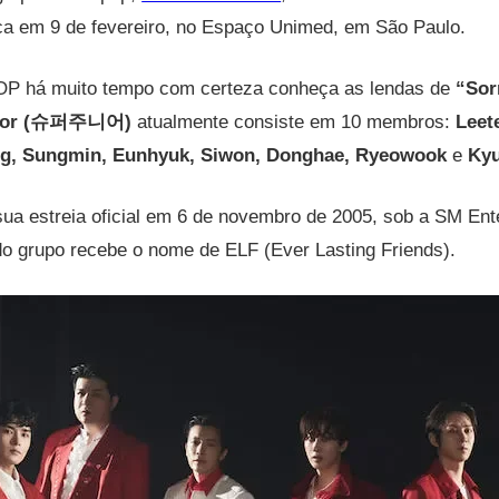
ca em 9 de fevereiro, no Espaço Unimed, em São Paulo.
P há muito tempo com certeza conheça as lendas de
“Sor
nior (슈퍼주니어)
atualmente consiste em 10 membros:
Leet
g, Sungmin, Eunhyuk, Siwon, Donghae, Ryeowook
e
Ky
sua estreia oficial em 6 de novembro de 2005, sob a SM Ent
 do grupo recebe o nome de ELF (Ever Lasting Friends).