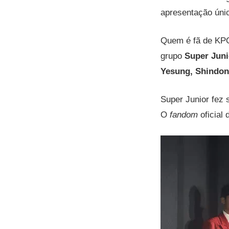
apresentação úni
Quem é fã de KPO
grupo
Super Ju
Yesung, Shindon
Super Junior fez 
O
fandom
oficial