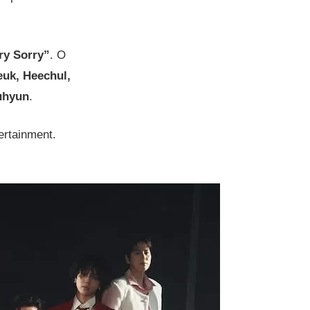
ry Sorry”
. O
euk, Heechul,
uhyun
.
ertainment.