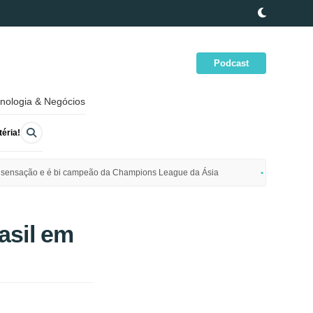
Podcast
nologia & Negócios
éria!
ime sensação e é bi campeão da Champions League da Ásia
Polícia da
asil em