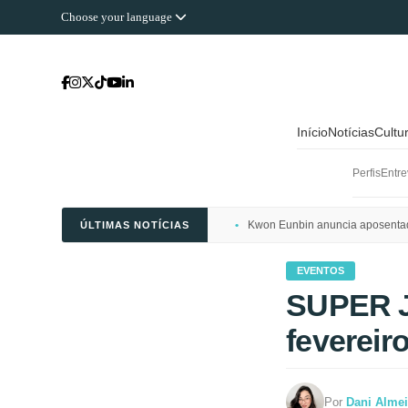
Choose your language
Início
Notícias
Cultu
Perfis
Entre
Kwon Eunbin anuncia aposentado
ÚLTIMAS NOTÍCIAS
EVENTOS
SUPER J
fevereir
Por
Dani Alme