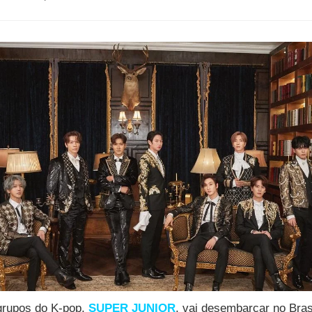
grupos do K-pop,
SUPER JUNIOR
, vai desembarcar no Bras