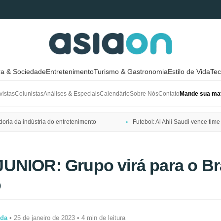
ra & Sociedade
Entretenimento
Turismo & Gastronomia
Estilo de Vida
Tec
vistas
Colunistas
Análises & Especiais
Calendário
Sobre Nós
Contato
Mande sua mat
ria da indústria do entretenimento
Futebol: Al Ahli Saudi vence t
UNIOR: Grupo virá para o Br
o
ida
• 25 de janeiro de 2023 • 4 min de leitura