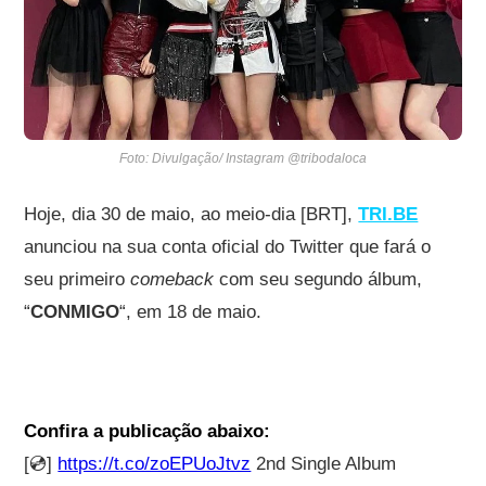
Foto: Divulgação/ Instagram @tribodaloca
Hoje, dia 30 de maio, ao meio-dia [BRT],
TRI.BE
anunciou na sua conta oficial do Twitter que fará o
seu primeiro
comeback
com seu segundo álbum,
“
CONMIGO
“, em 18 de maio.
Confira a publicação abaixo:
[💿]
https://t.co/zoEPUoJtvz
2nd Single Album