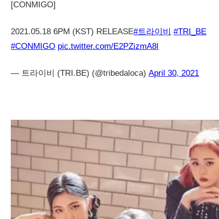
[CONMIGO]
2021.05.18 6PM (KST) RELEASE
#트라이비
#TRI_BE
#CONMIGO
pic.twitter.com/E2PZizmA8l
— 트라이비 (TRI.BE) (@tribedaloca)
April 30, 2021