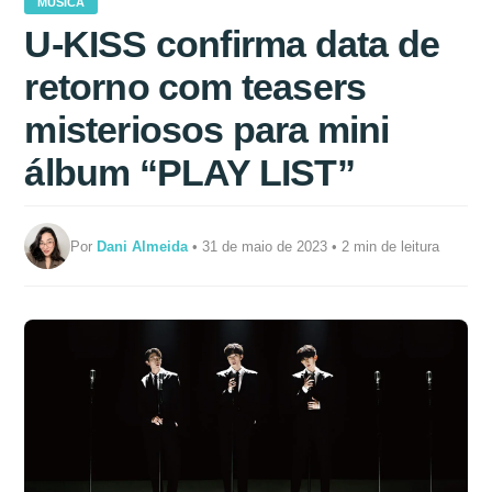
MÚSICA
U-KISS confirma data de
retorno com teasers
misteriosos para mini
álbum “PLAY LIST”
Por
Dani Almeida
• 31 de maio de 2023 • 2 min de leitura