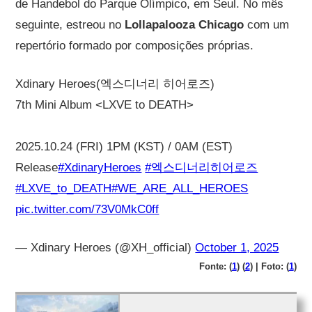
de Handebol do Parque Olímpico, em Seul. No mês
seguinte, estreou no
Lollapalooza Chicago
com um
repertório formado por composições próprias.
Xdinary Heroes(엑스디너리 히어로즈)
7th Mini Album <LXVE to DEATH>
2025.10.24 (FRI) 1PM (KST) / 0AM (EST)
Release
#XdinaryHeroes
#엑스디너리히어로즈
#LXVE_to_DEATH
#WE_ARE_ALL_HEROES
pic.twitter.com/73V0MkC0ff
— Xdinary Heroes (@XH_official)
October 1, 2025
Fonte: (
1
) (
2
) | Foto: (
1
)