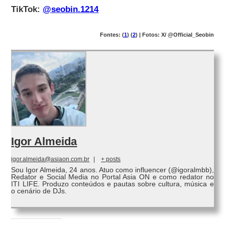
TikTok:
@seobin.1214
Fontes: (
1
) (
2
) | Fotos: X/ @Official_Seobin
Igor Almeida
igor.almeida@asiaon.com.br
|
+ posts
Sou Igor Almeida, 24 anos. Atuo como influencer (@igoralmbb),
Redator e Social Media no Portal Asia ON e como redator no
ITI LIFE. Produzo conteúdos e pautas sobre cultura, música e
o cenário de DJs.