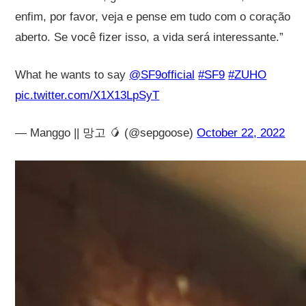
enfim, por favor, veja e pense em tudo com o coração
aberto. Se você fizer isso, a vida será interessante.”
What he wants to say
@SF9official
#SF9
#ZUHO
pic.twitter.com/X1X13LpSyT
— Manggo || 망고 🥭 (@sepgoose)
October 22, 2022