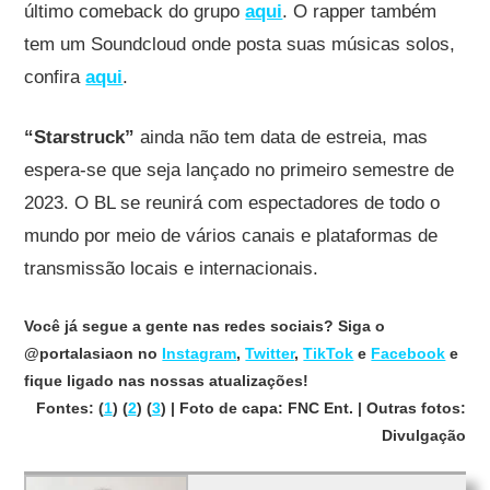
último comeback do grupo
aqui
. O rapper também
tem um Soundcloud onde posta suas músicas solos,
confira
aqui
.
“Starstruck”
ainda não tem data de estreia, mas
espera-se que seja lançado no primeiro semestre de
2023. O BL se reunirá com espectadores de todo o
mundo por meio de vários canais e plataformas de
transmissão locais e internacionais.
Você já segue a gente nas redes sociais? Siga o
@portalasiaon no
Instagram
,
Twitter
,
TikTok
e
Facebook
e
fique ligado nas nossas atualizações!
Fontes: (
1
) (
2
) (
3
) | Foto de capa: FNC Ent. | Outras fotos:
Divulgação