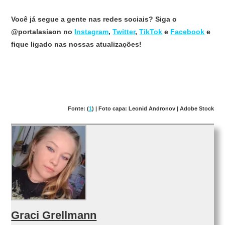
Você já segue a gente nas redes sociais? Siga o
@portalasiaon no
Instagram
,
Twitter
,
TikTok
e
Facebook
e
fique ligado nas nossas atualizações!
Fonte: (
1
) | Foto capa: Leonid Andronov | Adobe Stock
Graci Grellmann