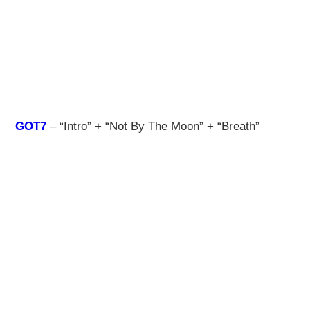
GOT7
– “Intro” + “Not By The Moon” + “Breath”