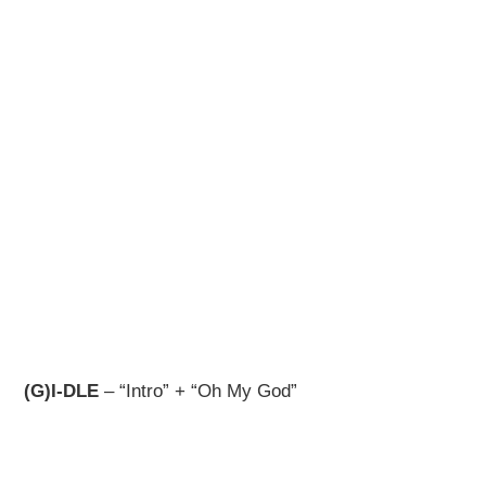
(G)I-DLE
– “Intro” + “Oh My God”