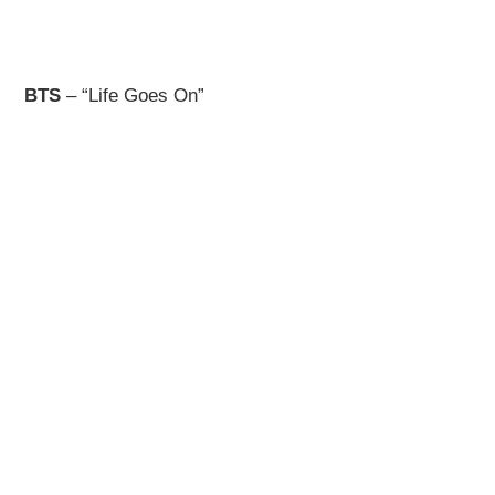
BTS
– “Life Goes On”