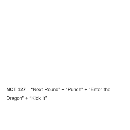
NCT 127
– “Next Round” + “Punch” + “Enter the
Dragon” + “Kick It”