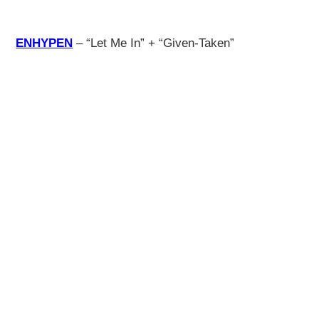
ENHYPEN
– “Let Me In” + “Given-Taken”