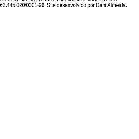
63.445.020/0001-96. Site desenvolvido por Dani Almeida.
Política de Privacidade
Termos de Uso
Padrões Editoriais