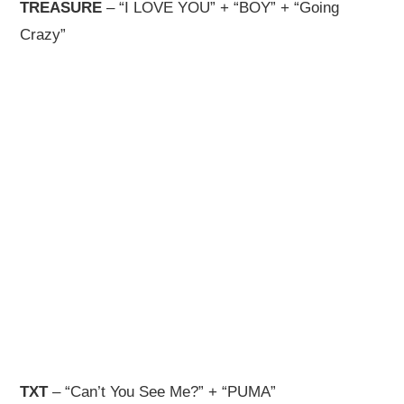
TREASURE
– “I LOVE YOU” + “BOY” + “Going
Crazy”
TXT
– “Can’t You See Me?” + “PUMA”