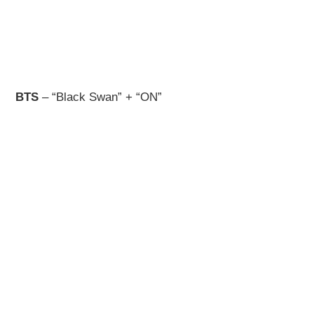
BTS
– “Black Swan” + “ON”