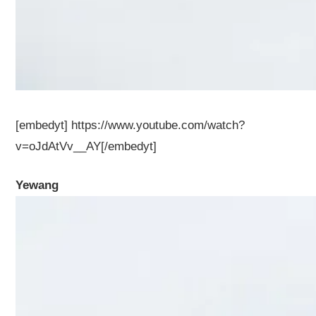
[embedyt] https://www.youtube.com/watch?
v=oJdAtVv__AY[/embedyt]
Yewang