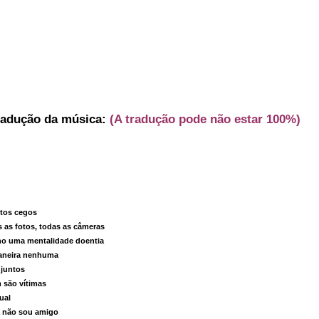
radução da música:
(A tradução pode não estar 100%)
tos cegos
s as fotos, todas as câmeras
ho uma mentalidade doentia
maneira nenhuma
 juntos
 são vítimas
ual
ra não sou amigo