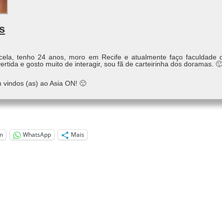
s
ela, tenho 24 anos, moro em Recife e atualmente faço faculdade
rtida e gosto muito de interagir, sou fã de carteirinha dos doramas. 
 vindos (as) ao Asia ON! 🙂
m
WhatsApp
Mais