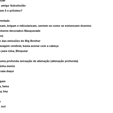
ncler
 amigo Substituído
em é o próximo?
verdade
oam, brigam e ridicularizam, sentem-se como se estivessem doentes
almente decorados Masquerade
do)
o das emissões do Big Brother
vagem cerebral, basta acenar com a cabeça
a para cima, Bloquear
uma profunda sensação de alienação (alienação profunda)
minha mente
 saia daqui
agam
a, fama
y, bey
o
 trol