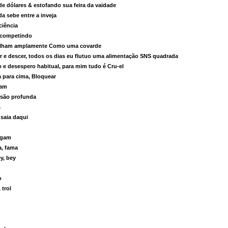
 dólares & estofando sua feira da vaidade
a sebe entre a inveja
ciência
 competindo
palham amplamente Como uma covarde
r e descer, todos os dias eu flutuo uma alimentação SNS quadrada
o e desespero habitual, para mim tudo é Cru-el
a para cima, Bloquear
ram
ssão profunda
s
 saia daqui
agam
a, fama
y, bey
o
 trol