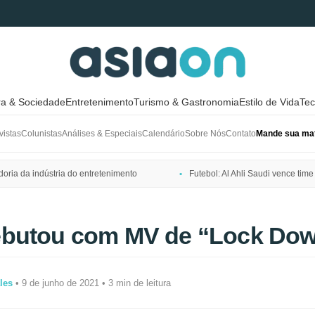
ra & Sociedade
Entretenimento
Turismo & Gastronomia
Estilo de Vida
Tec
vistas
Colunistas
Análises & Especiais
Calendário
Sobre Nós
Contato
Mande sua mat
ria da indústria do entretenimento
Futebol: Al Ahli Saudi vence t
butou com MV de “Lock Do
les
• 9 de junho de 2021 • 3 min de leitura