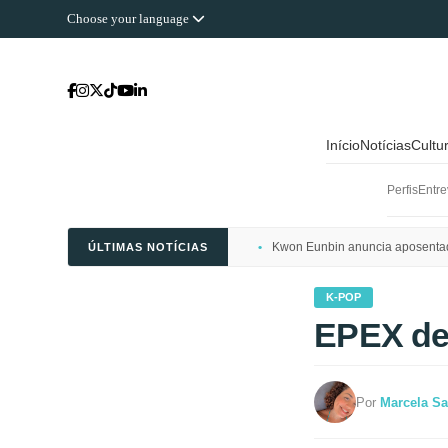
Choose your language
Início
Notícias
Cultu
Perfis
Entre
Kwon Eunbin anuncia aposentado
ÚLTIMAS NOTÍCIAS
K-POP
EPEX de
Por
Marcela Sa