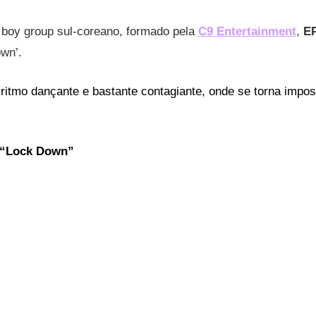
 boy group sul-coreano, formado pela
C9 Entertainment
,
E
wn’.
itmo dançante e bastante contagiante, onde se torna imposs
 “Lock Down”