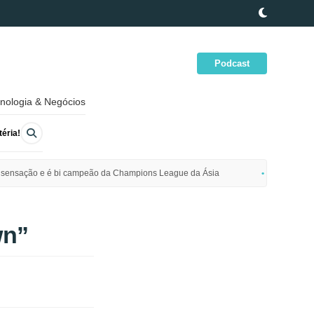
Podcast
nologia & Negócios
éria!
ime sensação e é bi campeão da Champions League da Ásia
Polícia da
wn”