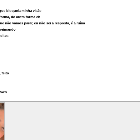
que bloqueia minha visão
 forma, de outra forma eh
e não vamos parar, eu não sei a resposta, é a ruína
queimando
noites
 feito
Down