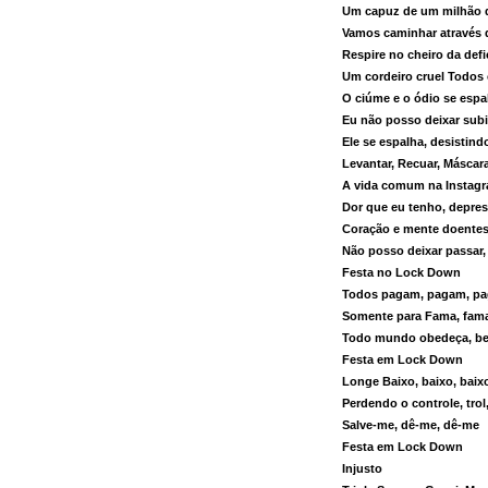
Um capuz de um milhão de
Vamos caminhar através d
Respire no cheiro da defi
Um cordeiro cruel Todos
O ciúme e o ódio se es
Eu não posso deixar subi
Ele se espalha, desistind
Levantar, Recuar, Máscar
A vida comum na Instag
Dor que eu tenho, depre
Coração e mente doente
Não posso deixar passar,
Festa no Lock Down
Todos pagam, pagam, p
Somente para Fama, fam
Todo mundo obedeça, be
Festa em Lock Down
Longe Baixo, baixo, baix
Perdendo o controle, trol,
Salve-me, dê-me, dê-me
Festa em Lock Down
Injusto