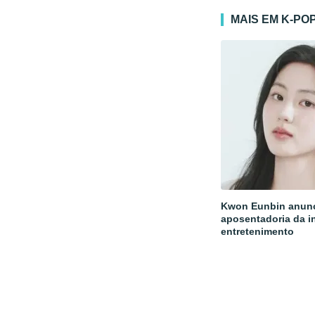
MAIS EM K-PO
Kwon Eunbin anun
aposentadoria da i
entretenimento