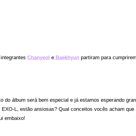
integrantes
Chanyeol
e
Baekhyun
partiram para cumprirem
.
o do álbum será bem especial e já estamos esperando gran
s, EXO-L, estão ansiosas? Qual conceitos vocês acham que
i embaixo!