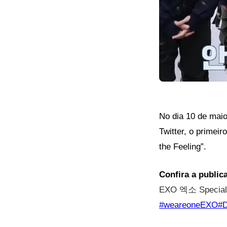
No dia 10 de maio
Twitter, o primei
the Feeling”.
Confira a public
EXO 엑소 Special
#weareoneEXO
#