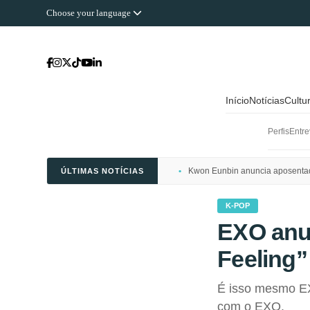
Choose your language
Início
Notícias
Cultu
Perfis
Entre
Kwon Eunbin anuncia aposentado
ÚLTIMAS NOTÍCIAS
K-POP
EXO anu
Feeling”
É isso mesmo EX
com o EXO.