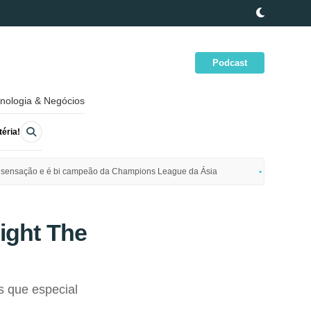
Podcast
nologia & Negócios
éria!
ime sensação e é bi campeão da Champions League da Ásia
Polícia da
ight The
 que especial