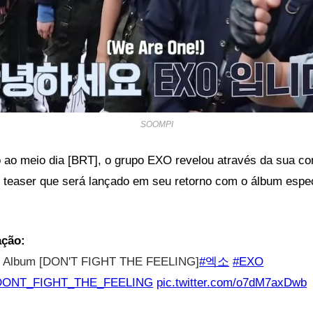
SOOMPI
 ao meio dia [BRT], o grupo EXO revelou através da sua con
ro teaser que será lançado em seu retorno com o álbum espec
ação:
 Album [DON'T FIGHT THE FEELING]
#엑소
#EXO
DONT_FIGHT_THE_FEELING
pic.twitter.com/o7dM7axDwb