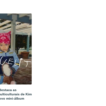
estaca as
ulticulturais de Kim
ovo mini-álbum