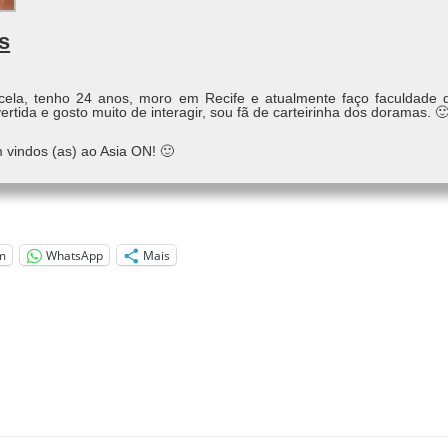
s
ela, tenho 24 anos, moro em Recife e atualmente faço faculdade
rtida e gosto muito de interagir, sou fã de carteirinha dos doramas. 
 vindos (as) ao Asia ON! 🙂
m
WhatsApp
Mais