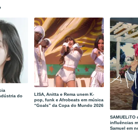
P
cia
LISA, Anitta e Rema unem K-
ndústria do
pop, funk e Afrobeats em música
“Goals” da Copa do Mundo 2026
SAMUELiTO d
influências m
Samuel em n