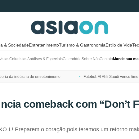
ra & Sociedade
Entretenimento
Turismo & Gastronomia
Estilo de Vida
Tec
vistas
Colunistas
Análises & Especiais
Calendário
Sobre Nós
Contato
Mande sua mat
ria da indústria do entretenimento
Futebol: Al Ahli Saudi vence t
ncia comeback com “Don’t F
O-L! Preparem o coração,pois teremos um retorno mais