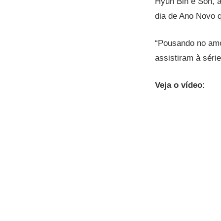
Hyun Bin e Son, 
dia de Ano Novo 
“Pousando no amo
assistiram à sér
Veja o vídeo: