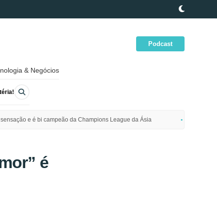
Podcast
nologia & Negócios
éria!
ime sensação e é bi campeão da Champions League da Ásia
Polícia da
mor” é