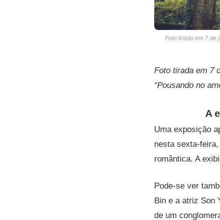
Foto tirada em 7 de
Foto tirada em 7 
“Pousando no amo
A e
Uma exposição ap
nesta sexta-feira
romântica.
A exib
Pode-se ver també
Bin e a atriz Son
de um conglomera