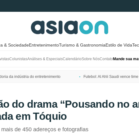
ra & Sociedade
Entretenimento
Turismo & Gastronomia
Estilo de Vida
Tec
vistas
Colunistas
Análises & Especiais
Calendário
Sobre Nós
Contato
Mande sua mat
ria da indústria do entretenimento
Futebol: Al Ahli Saudi vence t
ão do drama “Pousando no a
ada em Tóquio
za mais de 450 adereços e fotografias