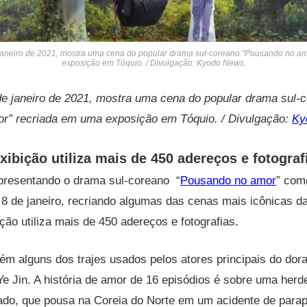
 janeiro de 2021, mostra uma cena do popular drama sul-coreano “Pousando no a
exposição em Tóquio. / Divulgação: Kyodo News.
de janeiro de 2021, mostra uma cena do popular drama sul-
r” recriada em uma exposição em Tóquio. / Divulgação:
Ky
xibição utiliza mais de 450 adereços e fotogra
resentando o drama sul-coreano “
Pousando no amor
” com
, 8 de janeiro, recriando algumas das cenas mais icônicas 
ição utiliza mais de 450 adereços e fotografias.
m alguns dos trajes usados ​​pelos atores principais do dor
 Ye Jin. A história de amor de 16 episódios é sobre uma herd
do, que pousa na Coreia do Norte em um acidente de parape