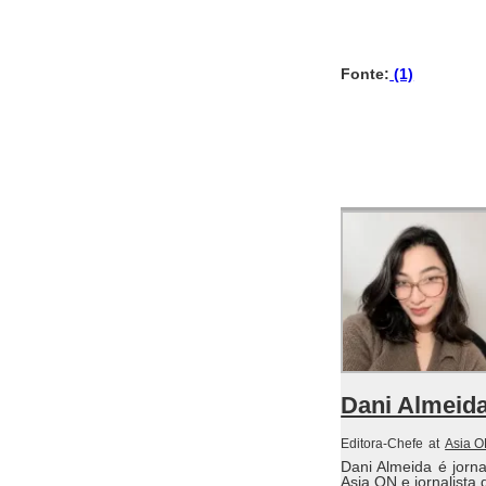
Fonte:
(1)
Dani Almeid
Editora-Chefe
at
Asia 
Dani Almeida é jorn
Asia ON e jornalista 