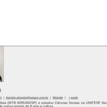
a
ON
|
daniele.almeida@asiaon.com.br
|
Website
|
+ posts
alista (MTB 0095360/SP) e estudou Ciências Sociais na UNIFESP. Atu
de outros portais de K-pop e cultura.