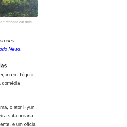
mor” recriada em uma
coreano
odo News
.
fias
eçou em Tóquio
da comédia
ama, o ator Hyun
eira sul-coreana
nte, e um oficial