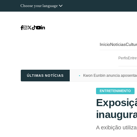
Choose your language
Início
Notícias
Cultu
Perfis
Entre
Kwon Eunbin anuncia aposentado
ÚLTIMAS NOTÍCIAS
ENTRETENIMENTO
Exposiç
inaugur
A exibição utili