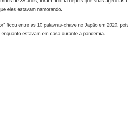
ambos de 38 anos, foram notícia depois que suas agências 
que eles estavam namorando.
r” ficou entre as 10 palavras-chave no Japão em 2020, poi
ie enquanto estavam em casa durante a pandemia.