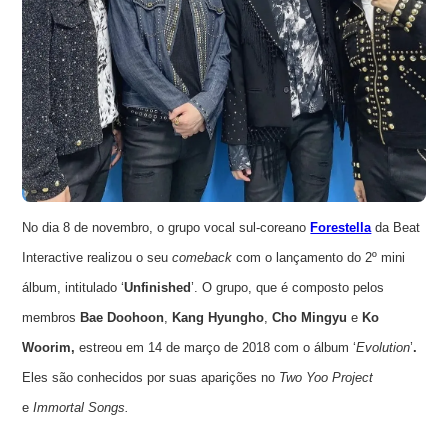
No dia 8 de novembro, o grupo vocal sul-coreano
Forestella
da Beat
Interactive realizou o seu
comeback
com o lançamento do 2º mini
álbum, intitulado ‘
Unfinished
’.
O grupo, que é composto pelos
membros
Bae Doohoon
,
Kang Hyungho
,
Cho Mingyu
e
Ko
Woorim,
estreou em 14 de março de 2018 com o álbum ‘
Evolution
’
.
Eles são conhecidos por suas aparições no
Two Yoo Project
e
Immortal Songs.