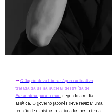
⇒
O Japão deve liberar água radioativa
tratada da usina nuclear destruída de
Fukushima para o mar
, segundo a mídia
asiática. O governo japonês deve realizar uma
reunião de ministros relacionados nesta terça-